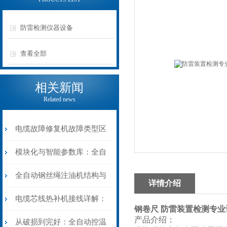
防雷检测仪器设备
查看全部
相关新闻
Related news
电缆故障修复机故障类型区
分指南：从“绝缘电
模块化与智能参数库：全自
阻”到“波形特征”的精准诊
动电缆修复机的快速换型逻
全自动钢丝绳注油机结构与
详情介绍
断逻辑
辑
工作原理：揭秘高效润滑的
电缆芯线热补机接线详解：
钢卷尺
防雷装置检测专业
产品介绍：
机械密码
从入门到精通
从破损到完好：全自动控温