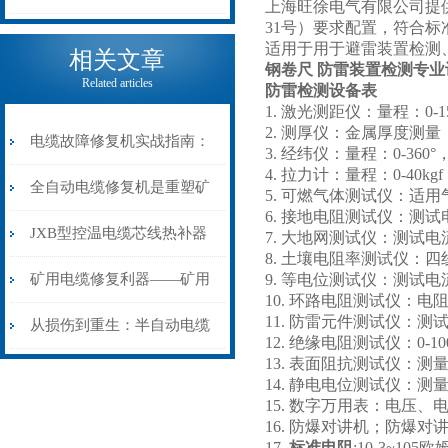
上海旺徐电气有限公司提
31号）要求配置，符合
电缆热补机的核心价值
适用于用于避雷装置检测
相关文章
钢卷尺
防雷装置检测专业
Related articles
防雷检测设备表
1. 激光测距仪：量程：0-1
2. 测厚仪：金属厚度测
电缆故障修复机实战指南：
3. 经纬仪：量程：0-360
4. 拉力计：量程：0-40kgf
从“盲测”到“精确定点”的三
全自动电缆修复机是重塑矿
5. 可燃气体测试仪：适
6. 接地电阻测试仪：测试
步作业法
山电力动脉的“智能外科医
JXB型控温电缆芯线热补器
7. 大地网测试仪：测试电流
8. 土壤电阻率测试仪：四
生”
安装与接线：精准修复的工
矿用电缆修复利器——矿用
9. 等电位测试仪：测试电
10. 环路电阻测试仪：电阻
11. 防雷元件测试仪：
艺基石
电缆热补机智能控温，安全
从损伤到重生：半自动电缆
12. 绝缘电阻测试仪：0-10
13. 表面阻抗测试仪：测量范
无忧
热补机的工作密码
14. 静电电位测试仪：测量
15. 数字万用表：电压
16. 防爆对讲机；防爆对
17.
标准电阻
:10-3~10