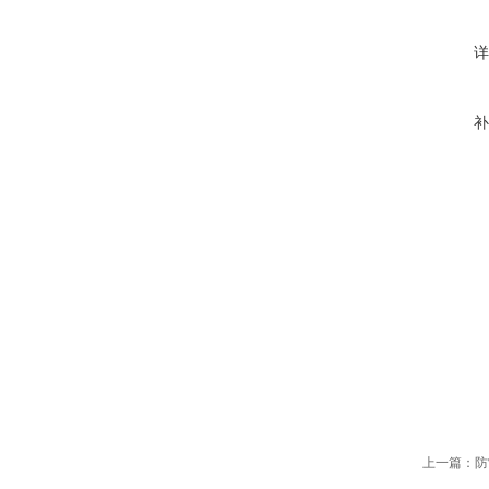
详
补
上一篇：
防