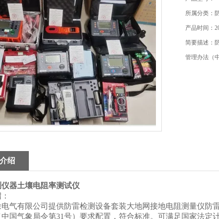
所属分类：
产品时间：201
简要描述：
管理办法（
介绍
测仪器土壤电阻率测试仪
绍：
徐电气有限公司提供防雷检测设备套装大地网接地电阻测量仪防
（中国气象局令第31号）要求配置，符合标准。可满足国家法定