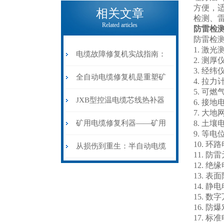
电缆热补机的核心价值
方便，
相关文章
检测、
Related articles
防雷检
防雷检
1. 激光
电缆故障修复机实战指南：
2. 测
3. 经纬
从“盲测”到“精确定点”的三
全自动电缆修复机是重塑矿
4. 拉力
5. 可
步作业法
山电力动脉的“智能外科医
JXB型控温电缆芯线热补器
6. 接
7. 大
生”
安装与接线：精准修复的工
矿用电缆修复利器——矿用
8. 土
9. 等
10. 
艺基石
电缆热补机智能控温，安全
从损伤到重生：半自动电缆
11. 
12. 绝
无忧
热补机的工作密码
13. 表
14. 
15. 
16. 
17. 标