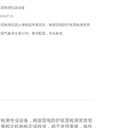
防雷检测仪器设备
9-07-31
防雷检测仪器土壤电阻率测试仪：根据雷电防护装置检测资质
中国气象局令第31号）要求配置，符合标准。
雷检测专业设备，根据雷电防护装置检测资质管
计量检定机构检定或校准，易于使用掌握，操作