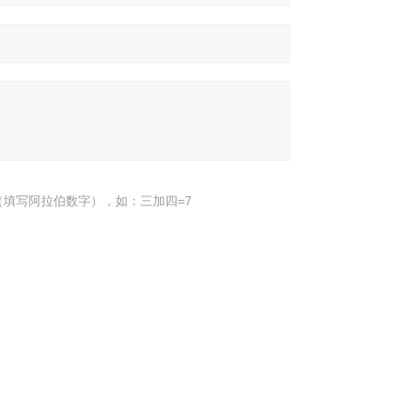
填写阿拉伯数字），如：三加四=7