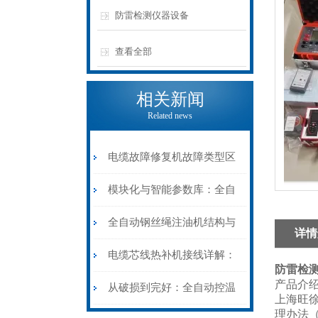
防雷检测仪器设备
查看全部
相关新闻
Related news
电缆故障修复机故障类型区
分指南：从“绝缘电
模块化与智能参数库：全自
阻”到“波形特征”的精准诊
动电缆修复机的快速换型逻
全自动钢丝绳注油机结构与
详情
断逻辑
辑
工作原理：揭秘高效润滑的
电缆芯线热补机接线详解：
防雷检
产品介
机械密码
从入门到精通
从破损到完好：全自动控温
上海旺
理办法