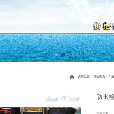
您的位置：
网站首页
>
产
防雷
产品型号：