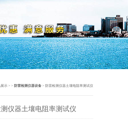
品展示
> >
防雷检测仪器设备
> 防雷检测仪器土壤电阻率测试仪
检测仪器土壤电阻率测试仪