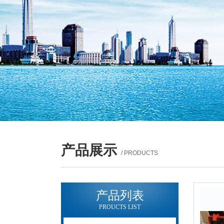
产品展示
/ PRODUCTS
产品列表
PROUCTS LIST