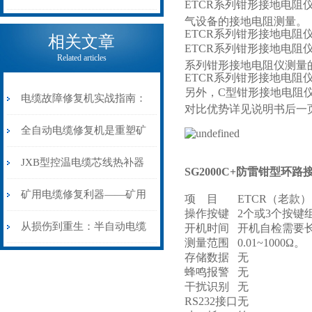
ETCR系列钳形接地电
气设备的接地电阻测量。
电缆热补机的核心价值
ETCR系列钳形接地电
相关文章
ETCR系列钳形接地电阻
Related articles
系列钳形接地电阻仪测量
ETCR系列钳形接地电
另外，C型钳形接地电阻
电缆故障修复机实战指南：
对比优势详见说明书后一页。
从“盲测”到“精确定点”的三
全自动电缆修复机是重塑矿
步作业法
山电力动脉的“智能外科医
JXB型控温电缆芯线热补器
SG2000C+防雷钳型环路
生”
安装与接线：精准修复的工
矿用电缆修复利器——矿用
项 目
ETCR（老款）
操作按键
2个或3个按键
艺基石
电缆热补机智能控温，安全
从损伤到重生：半自动电缆
开机时间
开机自检需要
测量范围
0.01~1000Ω。
无忧
存储数据
无
热补机的工作密码
蜂鸣报警
无
干扰识别
无
RS232接口
无