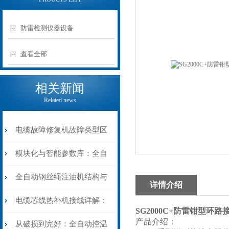
防雷检测仪器设备
查看全部
相关新闻
Related news
电缆故障修复机故障类型区
分指南：从“绝缘电
模块化与智能参数库：全自
阻”到“波形特征”的精准诊
动电缆修复机的快速换型逻
全自动钢丝绳注油机结构与
详情介绍
断逻辑
辑
工作原理：揭秘高效润滑的
电缆芯线热补机接线详解：
SG2000C+防雷钳型环路
产品介绍：
机械密码
从入门到精通
从破损到完好：全自动控温