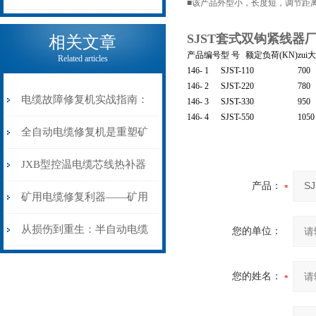
■该产品外型小，长度短，调节距
电缆热补机的核心价值
SJST套式双钩紧线器
相关文章
产品编号
型 号
额定负荷(KN)
zui
Related articles
146- 1
SJST-1
10
700
146- 2
SJST-2
20
780
电缆故障修复机实战指南：
146- 3
SJST-3
30
950
146- 4
SJST-5
50
1050
从“盲测”到“精确定点”的三
全自动电缆修复机是重塑矿
步作业法
山电力动脉的“智能外科医
JXB型控温电缆芯线热补器
产品：
生”
安装与接线：精准修复的工
矿用电缆修复利器——矿用
艺基石
电缆热补机智能控温，安全
从损伤到重生：半自动电缆
您的单位：
无忧
热补机的工作密码
您的姓名：