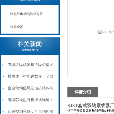
漆包线电动刮漆器总汇
查看全部
相关新闻
Related news
电缆故障修复机故障类型区
分指南：从“绝缘电
模块化与智能参数库：全自
阻”到“波形特征”的精准诊
动电缆修复机的快速换型逻
全自动钢丝绳注油机结构与
详情介绍
断逻辑
辑
工作原理：揭秘高效润滑的
电缆芯线热补机接线详解：
SJST套式双钩紧线器
机械密码
适用于安装收紧拉线和杆塔临时锚
从入门到精通
从破损到完好：全自动控温