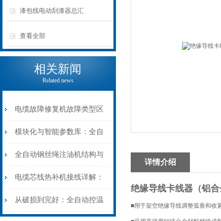
漆包线电动刮漆器总汇
查看全部
相关新闻
Related news
电缆故障修复机故障类型区
分指南：从“绝缘电
模块化与智能参数库：全自
阻”到“波形特征”的精准诊
动电缆修复机的快速换型逻
全自动钢丝绳注油机结构与
详情介绍
断逻辑
辑
工作原理：揭秘高效润滑的
电缆芯线热补机接线详解：
绝缘导线卡线器（铝合
机械密码
从入门到精通
从破损到完好：全自动控温
■用于架空绝缘导线调整弧垂和收