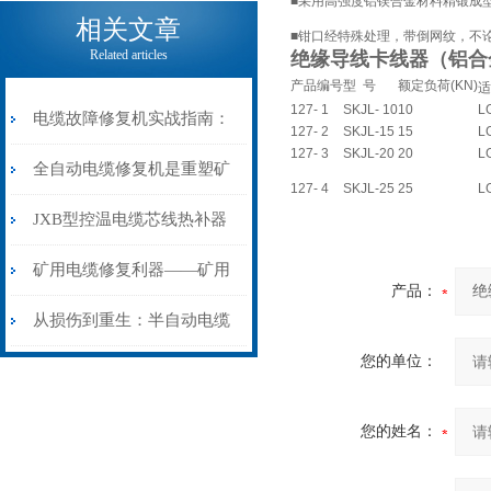
电缆热补机的核心价值
■采用高强度铝镁合金材料精锻成
相关文章
■钳口经特殊处理，带倒网纹，不
Related articles
绝缘导线卡线器（铝合
产品编号
型 号
额定负荷(KN)
适
127- 1
SKJL- 10
10
L
电缆故障修复机实战指南：
127- 2
SKJL-15
15
L
127- 3
SKJL-20
20
L
从“盲测”到“精确定点”的三
全自动电缆修复机是重塑矿
127- 4
SKJL-25
25
L
步作业法
山电力动脉的“智能外科医
JXB型控温电缆芯线热补器
生”
安装与接线：精准修复的工
矿用电缆修复利器——矿用
产品：
艺基石
电缆热补机智能控温，安全
从损伤到重生：半自动电缆
您的单位：
无忧
热补机的工作密码
您的姓名：