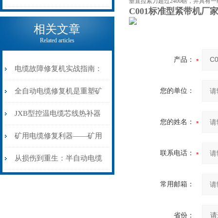
垂直拉紧力超过2400磅，并具有一
C001标准型紧带机厂
电缆热补机的核心价值
相关文章
Related articles
产品：
电缆故障修复机实战指南：
从“盲测”到“精确定点”的三
全自动电缆修复机是重塑矿
您的单位：
步作业法
山电力动脉的“智能外科医
JXB型控温电缆芯线热补器
您的姓名：
生”
安装与接线：精准修复的工
矿用电缆修复利器——矿用
联系电话：
艺基石
电缆热补机智能控温，安全
从损伤到重生：半自动电缆
无忧
热补机的工作密码
常用邮箱：
省份：