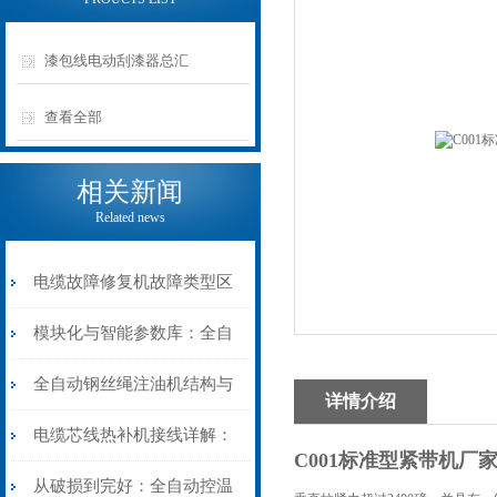
漆包线电动刮漆器总汇
查看全部
相关新闻
Related news
电缆故障修复机故障类型区
分指南：从“绝缘电
模块化与智能参数库：全自
阻”到“波形特征”的精准诊
动电缆修复机的快速换型逻
全自动钢丝绳注油机结构与
详情介绍
断逻辑
辑
工作原理：揭秘高效润滑的
电缆芯线热补机接线详解：
C001标准型紧带机厂
机械密码
从入门到精通
从破损到完好：全自动控温