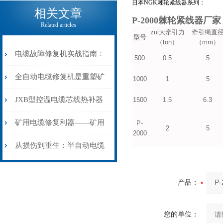
电缆热补机的核心价值
日本NGK棘轮紧线器系列：
相关文章
P-2000棘轮紧线器厂家
Related articles
zui大牵引力
牵引绳直
型号
（ton）
（mm）
电缆故障修复机实战指南：
500
0.5
5
从“盲测”到“精确定点”的三
全自动电缆修复机是重塑矿
1000
1
5
步作业法
山电力动脉的“智能外科医
JXB型控温电缆芯线热补器
1500
1.5
6.3
生”
安装与接线：精准修复的工
矿用电缆修复利器——矿用
P-
2
5
2000
艺基石
电缆热补机智能控温，安全
从损伤到重生：半自动电缆
无忧
热补机的工作密码
产品：
您的单位：