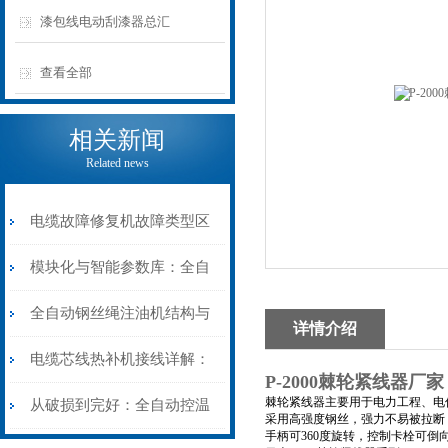
漆包线电动刮漆器总汇
查看全部
相关新闻
Related news
电缆故障修复机故障类型区
分指南：从“绝缘电
模块化与智能参数库：全自
阻”到“波形特征”的精准诊
动电缆修复机的快速换型逻
全自动钢丝绳注油机结构与
详情介绍
断逻辑
辑
工作原理：揭秘高效润滑的
电缆芯线热补机接线详解：
P-2000棘轮紧线器厂家
机械密码
棘轮紧线器主要用于电力工程、电
从入门到精通
从破损到完好：全自动控温
采用高强度钢丝，强力不易被拉断
手柄可360度旋转，控制卡栓可倒