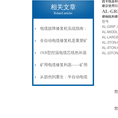
电缆热补机的核心价值
因卡线器和
相关文章
建议使用日
AL-G
Related articles
裸铜线和裸
型号
AL-GRIP 
电缆故障修复机实战指南：
AL-MIDDL
AL-LARG
从“盲测”到“精确定点”的三
全自动电缆修复机是重塑矿
AL-3TON-
AL-4TON-
步作业法
山电力动脉的“智能外科医
JXB型控温电缆芯线热补器
AL-10TON
生”
安装与接线：精准修复的工
矿用电缆修复利器——矿用
艺基石
电缆热补机智能控温，安全
从损伤到重生：半自动电缆
无忧
热补机的工作密码
您
您