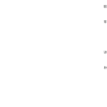
联
常
详
补