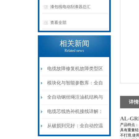
漆包线电动刮漆器总汇
查看全部
相关新闻
Related news
电缆故障修复机故障类型区
分指南：从“绝缘电
模块化与智能参数库：全自
阻”到“波形特征”的精准诊
动电缆修复机的快速换型逻
全自动钢丝绳注油机结构与
详情
断逻辑
辑
工作原理：揭秘高效润滑的
电缆芯线热补机接线详解：
AL-G
机械密码
产品特点：
从入门到精通
从破损到完好：全自动控温
具有重量轻
不打滑,使