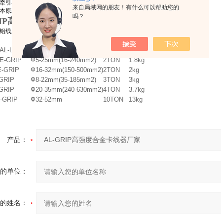
牵引器涉及人身安全
来自局域网的朋友！有什么可以帮助您的
本原装产品
吗？
RIP高强度合金卡线器厂家
铝线用卡线器 型号参数：
使用范围
安全负荷
重量
/AL-L-GRIP
Ф5-22mm(16-185mm2)
1TON
1.1kg
E-GRIP
Ф5-25mm(16-240mm2)
2TON
1.8kg
E-GRIP
Ф16-32mm(150-500mm2)
2TON
2kg
GRIP
Ф8-22mm(35-185mm2)
3TON
3kg
GRIP
Ф20-35mm(240-630mm2)
4TON
3.7kg
-GRIP
Ф32-52mm
10TON
13kg
产品：
的单位：
的姓名：