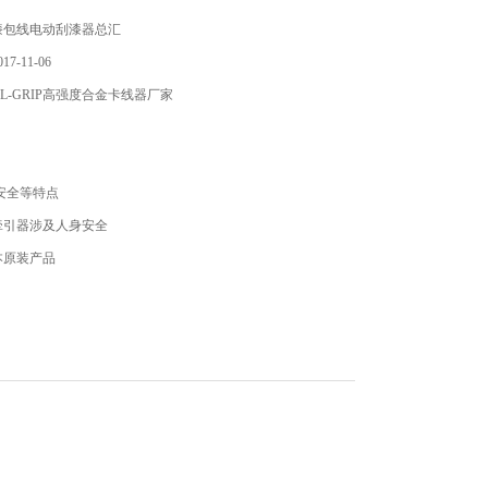
漆包线电动刮漆器总汇
7-11-06
L-GRIP高强度合金卡线器厂家
安全等特点
牵引器涉及人身安全
本原装产品
线用卡线器 型号参数：