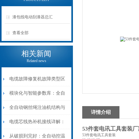
漆包线电动刮漆器总汇
查看全部
相关新闻
Related news
电缆故障修复机故障类型区
分指南：从“绝缘电
模块化与智能参数库：全自
阻”到“波形特征”的精准诊
动电缆修复机的快速换型逻
全自动钢丝绳注油机结构与
详情介绍
断逻辑
辑
工作原理：揭秘高效润滑的
电缆芯线热补机接线详解：
53件套电讯工具套装厂
机械密码
53件套电讯工具套装
从入门到精通
从破损到完好：全自动控温