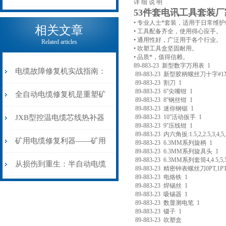
详 细 说 明
53件套电讯工具套装厂
电缆热补机的核心价值
• 专业人士*套装，适用于日常维
相关文章
• 工具配备齐全，使用得心应手。
• 通用性好，广泛用于各个行业。
Related articles
• 吹塑工具盒坚固耐用。
• 品质*，值得信赖。
89-883-23 新型数字万用表 1
电缆故障修复机实战指南：
89-883-23 新型胶柄螺丝刀十字#1X75,
89-883-23 割刀 1
89-883-23 6''尖嘴钳 1
从“盲测”到“精确定点”的三
全自动电缆修复机是重塑矿
89-883-23 8''钢丝钳 1
89-883-23 迷你钢锯 1
步作业法
山电力动脉的“智能外科医
JXB型控温电缆芯线热补器
89-883-23 10''活动扳手 1
89-883-23 9''压线钳 1
89-883-23 内六角扳:1.5,2,2.5,3,4,5,
生”
安装与接线：精准修复的工
矿用电缆修复利器——矿用
89-883-23 6.3MM系列旋柄 1
89-883-23 6.3MM系列旋具头 1
89-883-23 6.3MM系列套筒4,4.5,5,5.5
艺基石
电缆热补机智能控温，安全
从损伤到重生：半自动电缆
89-883-23 精密钟表螺丝刀0PT,1PT,
89-883-23 电烙铁 1
无忧
89-883-23 焊锡丝 1
热补机的工作密码
89-883-23 吸锡器 1
89-883-23 数显测电笔 1
89-883-23 镊子 1
89-883-23 吹塑盒