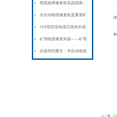
电缆故障修复机实战指南：
从“盲测”到“精确定点”的三
全自动电缆修复机是重塑矿
详
步作业法
山电力动脉的“智能外科医
JXB型控温电缆芯线热补器
补
生”
安装与接线：精准修复的工
矿用电缆修复利器——矿用
艺基石
电缆热补机智能控温，安全
从损伤到重生：半自动电缆
无忧
热补机的工作密码
上一篇：
L