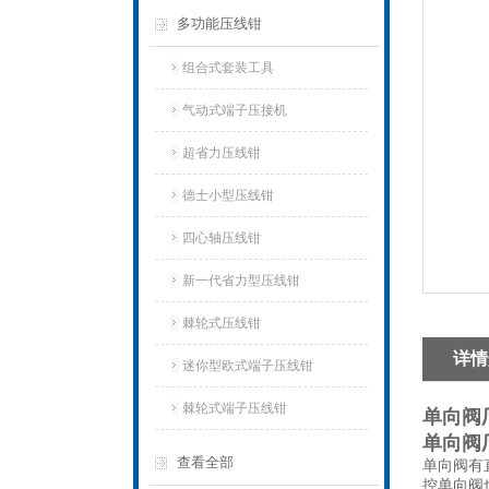
多功能压线钳
组合式套装工具
气动式端子压接机
超省力压线钳
德士小型压线钳
四心轴压线钳
新一代省力型压线钳
棘轮式压线钳
详情
迷你型欧式端子压线钳
棘轮式端子压线钳
单向阀
单向阀
查看全部
单向阀有
控单向阀