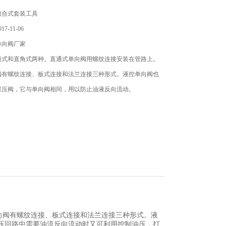
组合式套装工具
7-11-06
单向阀厂家
通式和直角式两种。直通式单向阀用螺纹连接安装在管路上。
阀有螺纹连接、板式连接和法兰连接三种形式。液控单向阀也
保压阀，它与单向阀相同，用以防止油液反向流动。
向阀有螺纹连接、板式连接和法兰连接三种形式。液
压回路中需要油流反向流动时又可利用控制油压，打