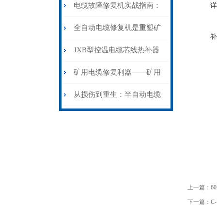
电缆故障修复机实战指南：
详
从“盲测”到“精确定点”的三
全自动电缆修复机是重塑矿
补
步作业法
山电力动脉的“智能外科医
JXB型控温电缆芯线热补器
生”
安装与接线：精准修复的工
矿用电缆修复利器——矿用
艺基石
电缆热补机智能控温，安全
从损伤到重生：半自动电缆
无忧
热补机的工作密码
上一篇：
6
下一篇：
C