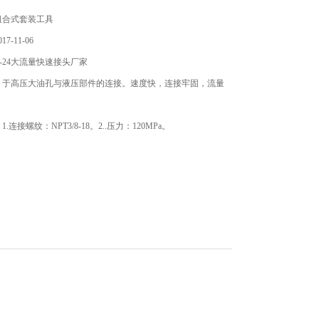
组合式套装工具
7-11-06
-24大流量快速接头厂家
：于高压大油孔与液压部件的连接。速度快，连接牢固，流量
。
连接螺纹：NPT3/8-18。2..压力：120MPa。