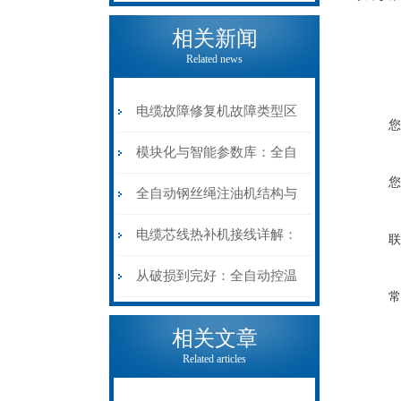
相关新闻
Related news
电缆故障修复机故障类型区
您
分指南：从“绝缘电
模块化与智能参数库：全自
您
阻”到“波形特征”的精准诊
动电缆修复机的快速换型逻
全自动钢丝绳注油机结构与
断逻辑
辑
工作原理：揭秘高效润滑的
电缆芯线热补机接线详解：
联
机械密码
从入门到精通
从破损到完好：全自动控温
常
电缆热补机的核心价值
相关文章
Related articles