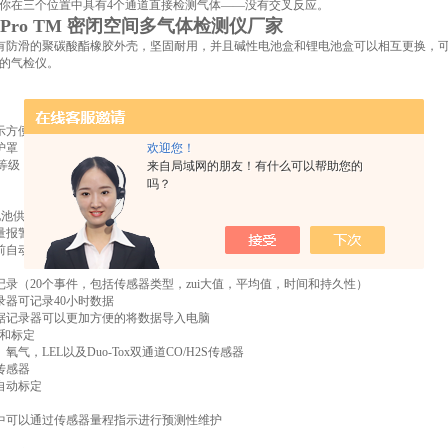
你在三个位置中具有4个通道直接检测气体——没有交叉反应。
tiPro TM 密闭空间多气体检测仪厂家
Pro具有防滑的聚碳酸酯橡胶外壳，坚固耐用，并且碱性电池盒和锂电池盒可以相互更换
的气检仪。
显示方便读数
保护罩
欢迎您！
水等级
来自局域网的朋友！有什么可以帮助您的
泵
吗？
ro电池供电
流量报警
用前自动泄露测试
件记录（20个事件，包括传感器类型，zui大值，平均值，时间和持久性）
记录器可记录40小时数据
数据记录器可以更加方便的将数据导入电脑
器和标定
。氧气，LEL以及Duo-Tox双通道CO/H2S传感器
型传感器
作自动标定
程中可以通过传感器量程指示进行预测性维护