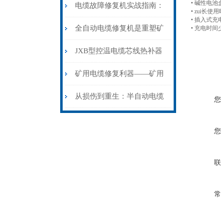
• 碱性电
电缆故障修复机实战指南：
• zui长
• 插入式
从“盲测”到“精确定点”的三
全自动电缆修复机是重塑矿
• 充电时
步作业法
山电力动脉的“智能外科医
JXB型控温电缆芯线热补器
生”
安装与接线：精准修复的工
矿用电缆修复利器——矿用
艺基石
电缆热补机智能控温，安全
从损伤到重生：半自动电缆
您
无忧
热补机的工作密码
您
联
常