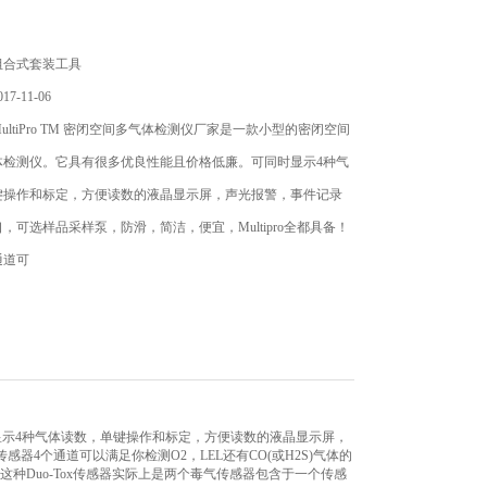
组合式套装工具
7-11-06
ultiPro TM 密闭空间多气体检测仪厂家是一款小型的密闭空间
体检测仪。它具有很多优良性能且价格低廉。可同时显示4种气
键操作和标定，方便读数的液晶显示屏，声光报警，事件记录
，可选样品采样泵，防滑，简洁，便宜，Multipro全都具备！
通道可
时显示4种气体读数，单键操作和标定，方便读数的液晶显示屏，
感器4个通道可以满足你检测O2，LEL还有CO(或H2S)气体的
体。这种Duo-Tox传感器实际上是两个毒气传感器包含于一个传感