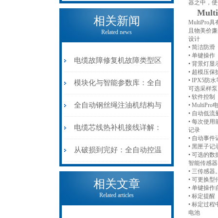
器之中，使
Mul
相关新闻
Multi
且物美价廉
Related news
设计
• 简洁防滑
• 单键操作
电缆故障修复机故障类型区
• 背景灯
• 超模压
• IPX5防
分指南：从“绝缘电
模块化与智能参数库：全自
可选采样
• 软件控制
阻”到“波形特征”的精准诊
动电缆修复机的快速换型逻
全自动钢丝绳注油机结构与
• MultiP
• 自动低
• 每次使
断逻辑
辑
工作原理：揭秘高效润滑的
电缆芯线热补机接线详解：
记录
• 自动事
• 黑匣子
机械密码
从入门到精通
从破损到完好：全自动控温
• 可选的
智能传感
电缆热补机的核心价值
• 三传感器
• 可更换
相关文章
• 单键操
Related articles
• 标定提醒
• 标定过
电池