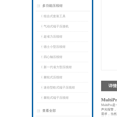
多功能压线钳
组合式套装工具
气动式端子压接机
超省力压线钳
德士小型压线钳
四心轴压线钳
新一代省力型压线钳
棘轮式压线钳
详情
迷你型欧式端子压线钳
棘轮式端子压线钳
Mult
Multi
声光报警，
查看全部
需求，当然，