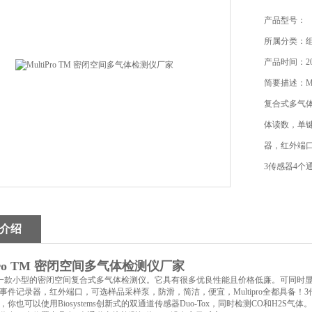
产品型号：
所属分类：
产品时间：201
简要描述：M
复合式多气
体读数，单
器，红外端口
3传感器4个
介绍
iPro TM 密闭空间多气体检测仪厂家
Pro是一款小型的密闭空间复合式多气体检测仪。它具有很多优良性能且价格低廉。可同
事件记录器，红外端口，可选样品采样泵，防滑，简洁，便宜，Multipro全都具备！3传
你也可以使用Biosystems创新式的双通道传感器Duo-Tox，同时检测CO和H2S气