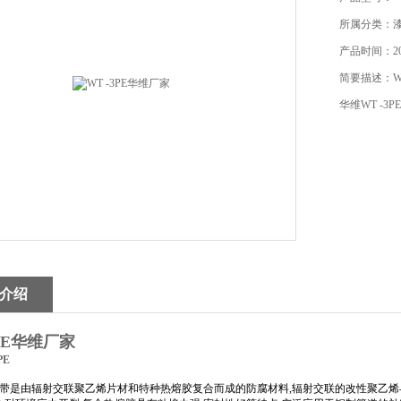
所属分类：
产品时间：201
简要描述：WT
华维WT -
介绍
3PE华维厂家
PE
带是由辐射交联聚乙烯片材和特种热熔胶复合而成的防腐材料,辐射交联的改性聚乙烯与