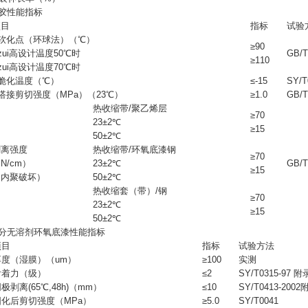
熔胶性能指标
项目
指标
试验
软化点（环球法）（℃）
≥90
ui高设计温度50℃时
GB/T
≥110
ui高设计温度70℃时
脆化温度（℃）
≤-15
SY/T
接剪切强度（MPa）（23℃）
≥1.0
GB/T
热收缩带/聚乙烯层
≥70
23±2℃
≥15
50±2℃
剥离强度
热收缩带/环氧底漆钢
≥70
N/cm）
23±2℃
GB/T
≥15
（内聚破坏）
50±2℃
热收缩套（带）/钢
≥70
23±2℃
≥15
50±2℃
组分无溶剂环氧底漆性能指标
项目
指标
试验方法
厚度（湿膜）（um）
≥100
实测
附着力（级）
≤2
SY/T0315-97 附
极剥离(65℃,48h)（mm）
≤10
SY/T0413-200
固化后剪切强度（MPa）
≥5.0
SY/T0041