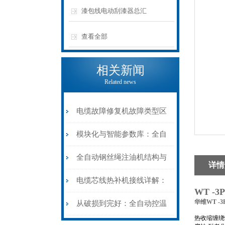
漆包线电动刮漆器总汇
查看全部
相关新闻
Related news
电缆故障修复机故障类型区
分指南：从“绝缘电
模块化与智能参数库：全自
阻”到“波形特征”的精准诊
动电缆修复机的快速换型逻
全自动钢丝绳注油机结构与
详情
断逻辑
辑
工作原理：揭秘高效润滑的
电缆芯线热补机接线详解：
WT -
机械密码
华维WT -3
从入门到精通
从破损到完好：全自动控温
热收缩缠绕