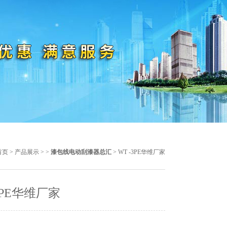
首页
>
产品展示
> >
漆包线电动刮漆器总汇
> WT -3PE华维厂家
3PE华维厂家