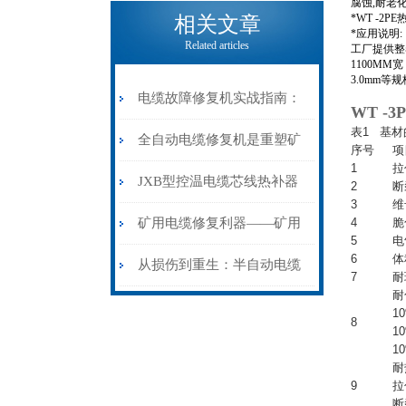
电缆热补机的核心价值
腐蚀,耐老
*WT -2
相关文章
*应用说明:
Related articles
工厂提供整卷
1100MM宽
3.0mm
电缆故障修复机实战指南：
WT -
表1 基
从“盲测”到“精确定点”的三
全自动电缆修复机是重塑矿
序号
项
1
拉
步作业法
山电力动脉的“智能外科医
JXB型控温电缆芯线热补器
2
断
3
维
生”
安装与接线：精准修复的工
矿用电缆修复利器——矿用
4
脆
5
电
6
体
艺基石
电缆热补机智能控温，安全
从损伤到重生：半自动电缆
7
耐
耐
无忧
热补机的工作密码
1
8
1
1
耐
9
拉
断