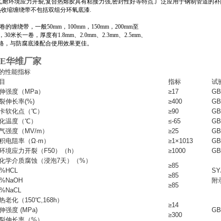
化,耐环境应力开裂,复合热熔胶具有粘接力强,密封性好等特点.广泛应用于钢制管道的
PE热收缩缠绕带不包括双组分环氧底漆.
的缠绕带，一般50mm，100mm，150mm，200mm至
，30米长一卷，厚度有1.8mm、2.0mm、2.3mm、2.5mm、
等规格，与防腐底漆配合使用效果更佳。
3PE华维厂家
材的性能指标
目
指标
试
伸强度（MPa）
≥17
GB
裂伸长率(%)
≥400
GB
卡软化点（℃）
≥90
GB
化温度（℃）
≤-65
GB
气强度（MV/m）
≥25
GB
积电阻率（Ω·m）
≥1×1013
GB
环境应力开裂（F50）（h）
≥1000
GB
化学介质腐蚀（浸泡7天）（%）
≥85
0%HCL
SY
≥85
0%NaOH
附
≥85
0%NaCL
热老化（150℃,168h）
≥14
伸强度 (MPa)
GB
≥300
裂伸长率（%）