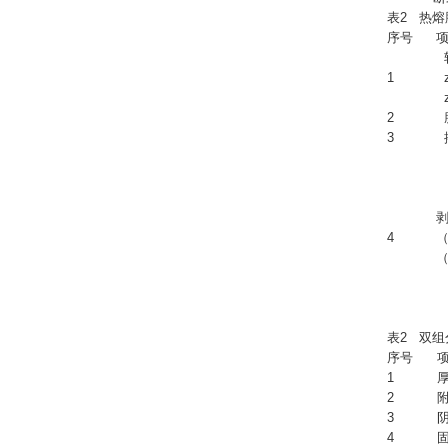
表2 热
序号
1
z
z
2
3
搭
4
（
表2 双
序号
1
2
3
阴
4