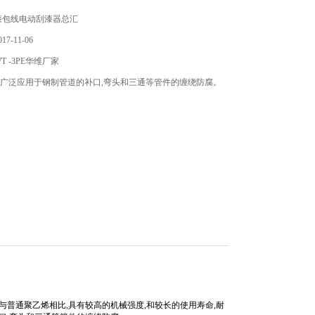
漆包线电动刮漆器总汇
7-11-06
 -3PE华维厂家
3PE广泛应用于钢制管道的补口,弯头和三通等管件的缠绕防腐。
普通聚乙烯相比,具有较高的机械强度,和较长的使用寿命,耐