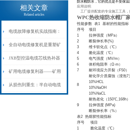
电缆热补机的核心价值
防水帽防水，它的优点是不受保温
相关文章
应用说明:
工厂提供配套的专业施工工具，
Related articles
WPC热收缩防水帽厂
性能参数 表1 基材的性能指标
序号
项目
电缆故障修复机实战指南：
1
拉伸强度（MPa）
2
断裂伸长率(%)
从“盲测”到“精确定点”的三
全自动电缆修复机是重塑矿
3
维卡软化点（℃）
4
脆化温度（℃）
步作业法
山电力动脉的“智能外科医
JXB型控温电缆芯线热补器
5
电气强度（MV/m）
6
体积电阻率（Ω·m）
7
耐环境应力开裂（F50）
生”
安装与接线：精准修复的工
矿用电缆修复利器——矿用
耐化学介质腐蚀（浸泡7
10%HCL
艺基石
电缆热补机智能控温，安全
从损伤到重生：半自动电缆
8
10%NaOH
10%NaCL
无忧
热补机的工作密码
耐热老化（150℃,168h
9
拉伸强度 (MPa)
断裂伸长率（%）
表2 热熔胶性能指标
序号
项目
1
脆化温度（℃）