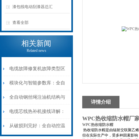
漆包线电动刮漆器总汇
查看全部
相关新闻
Related news
电缆故障修复机故障类型区
分指南：从“绝缘电
模块化与智能参数库：全自
阻”到“波形特征”的精准诊
动电缆修复机的快速换型逻
全自动钢丝绳注油机结构与
详情介绍
断逻辑
辑
工作原理：揭秘高效润滑的
电缆芯线热补机接线详解：
WPC热收缩防水帽厂
机械密码
WPC热收缩防水帽
从入门到精通
从破损到完好：全自动控温
热收缩防水帽是由辐射交联聚乙烯
但在实际生产中，受多种因素影响