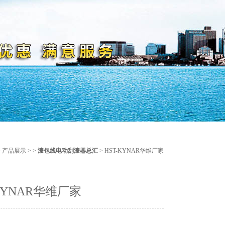
>
产品展示
> >
漆包线电动刮漆器总汇
> HST-KYNAR华维厂家
-KYNAR华维厂家