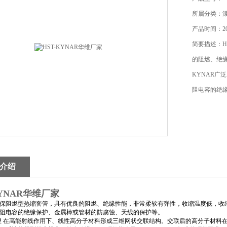
所属分类：
产品时间：201
简要描述：H
的阻燃、绝缘
KYNAR
阻电容的绝
介绍
KYNAR华维厂家
保阻燃型热缩套管，具有优良的阻燃、绝缘性能，非常柔软有弹性，收缩温度低，收
阻电容的绝缘保护、金属棒或管材的防腐蚀、天线的保护等。
理 在高能射线作用下、线性高分子材料形成三维网状交联结构。交联后的高分子材料