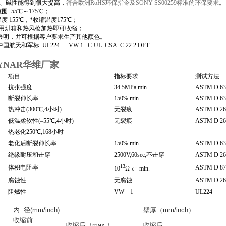
、碱性能得到很大提高，
符合欧洲RoHS环保指令及SONY SS00259标准的环保要求
。
围 -55℃～175℃；
度 155℃，*收缩温度175℃；
 用烘箱和热风枪加热即可收缩；
 透明，并可根据客户要求生产其他颜色。
国航天和军标 UL224 VW-1 C-UL CSA C 22.2 OFT
KYNAR华维厂家
项目
指标要求
测试方法
抗张强度
34.5MPa min.
ASTM D 63
断裂伸长率
150% min.
ASTM D 63
热冲击(300℃,4小时)
无裂痕
ASTM D 26
低温柔软性(–55℃,4小时)
无裂痕
ASTM D 26
热老化250℃,168小时
老化后断裂伸长率
150% min.
ASTM D 63
绝缘耐压和击穿
2500V,60sec,不击穿
ASTM D 26
13
体积电阻率
ASTM D 87
10
Ω·㎝ min.
腐蚀性
无腐蚀
ASTM D 26
阻燃性
VW﹣1
UL224
内 径(mm/inch)
壁厚（mm/inch）
收缩前
收缩后（max.）
收缩后