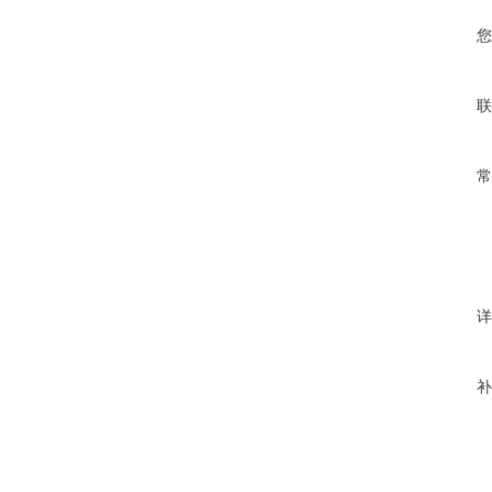
您
联
常
详
补