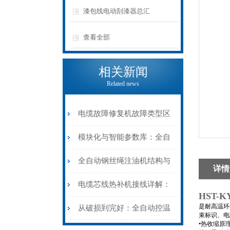
漆包线电动刮漆器总汇
查看全部
相关新闻
Related news
电缆故障修复机故障类型区
分指南：从“绝缘电
模块化与智能参数库：全自
阻”到“波形特征”的精准诊
动电缆修复机的快速换型逻
全自动钢丝绳注油机结构与
详情
断逻辑
辑
工作原理：揭秘高效润滑的
电缆芯线热补机接线详解：
HST-
机械密码
是耐高温环
从入门到精通
从破损到完好：全自动控温
束标识、电
•热收缩原