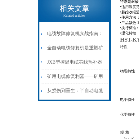
电缆热补机的核心价值
特别是耐酸
相关文章
•适用温度范
•起始收缩温
Related articles
•使用方法
•产品颜色
•执行标准 中
电缆故障修复机实战指南：
•理化特性
HST-
特性
从“盲测”到“精确定点”的三
全自动电缆修复机是重塑矿
步作业法
山电力动脉的“智能外科医
JXB型控温电缆芯线热补器
物理特性
生”
安装与接线：精准修复的工
矿用电缆修复利器——矿用
艺基石
电缆热补机智能控温，安全
从损伤到重生：半自动电缆
电学特性
无忧
热补机的工作密码
化学特性
规 格
（inch）