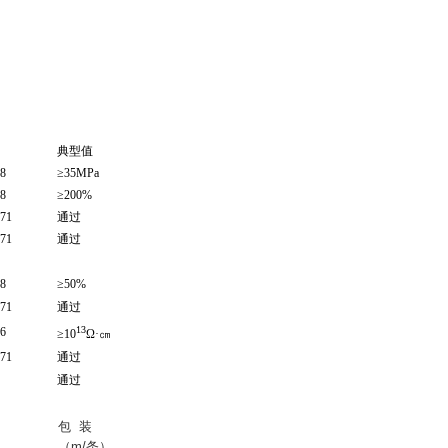
典型值
8
≥35MPa
8
≥200%
71
通过
71
通过
8
≥50%
71
通过
13
6
≥10
Ω·㎝
71
通过
通过
包 装
（m/条）