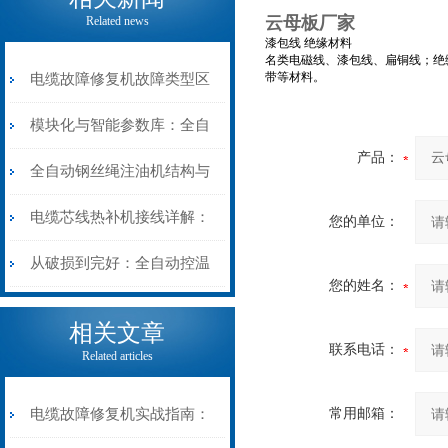
云母板厂家
Related news
漆包线 绝缘材料
名类电磁线、漆包线、扁铜线；绝
带等材料。
电缆故障修复机故障类型区
分指南：从“绝缘电
模块化与智能参数库：全自
产品：
阻”到“波形特征”的精准诊
动电缆修复机的快速换型逻
全自动钢丝绳注油机结构与
断逻辑
辑
工作原理：揭秘高效润滑的
电缆芯线热补机接线详解：
您的单位：
机械密码
从入门到精通
从破损到完好：全自动控温
您的姓名：
电缆热补机的核心价值
相关文章
联系电话：
Related articles
电缆故障修复机实战指南：
常用邮箱：