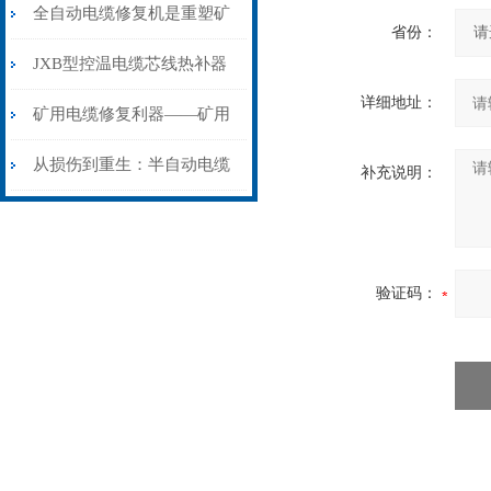
从“盲测”到“精确定点”的三
全自动电缆修复机是重塑矿
省份：
步作业法
山电力动脉的“智能外科医
JXB型控温电缆芯线热补器
详细地址：
生”
安装与接线：精准修复的工
矿用电缆修复利器——矿用
艺基石
电缆热补机智能控温，安全
从损伤到重生：半自动电缆
补充说明：
无忧
热补机的工作密码
验证码：