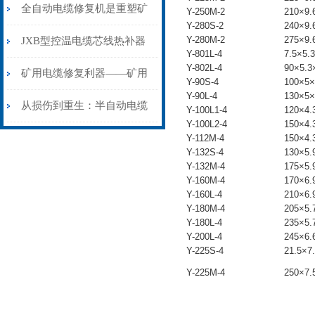
从“盲测”到“精确定点”的三
全自动电缆修复机是重塑矿
Y-250M-2
210×9.
Y-280S-2
240×9.
步作业法
山电力动脉的“智能外科医
Y-280M-2
275×9.
JXB型控温电缆芯线热补器
Y-801L-4
7.5×5.
Y-802L-4
90×5.3
生”
安装与接线：精准修复的工
矿用电缆修复利器——矿用
Y-90S-4
100×5×
Y-90L-4
130×5×
艺基石
电缆热补机智能控温，安全
从损伤到重生：半自动电缆
Y-100L1-4
120×4.
Y-100L2-4
150×4.
无忧
热补机的工作密码
Y-112M-4
150×4.
Y-132S-4
130×5.
Y-132M-4
175×5.
Y-160M-4
170×6.
Y-160L-4
210×6.
Y-180M-4
205×5.
Y-180L-4
235×5.
Y-200L-4
245×6.
Y-225S-4
21.5×7
Y-225M-4
250×7.