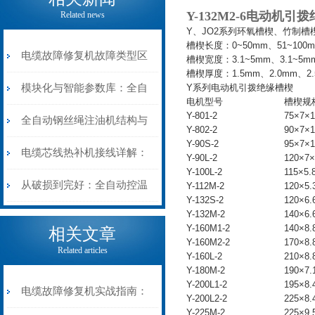
Y-132M2-6电动机
Related news
Y、JO2系列环氧槽楔、竹制槽
槽楔长度：0~50mm、51~100m
电缆故障修复机故障类型区
槽楔宽度：3.1~5mm、3.1~5mm
槽楔厚度：1.5mm、2.0mm、2.
分指南：从“绝缘电
模块化与智能参数库：全自
Y系列电动机引拨绝缘槽楔
电机型号
槽楔规
Y-801-2
75×7×1
阻”到“波形特征”的精准诊
动电缆修复机的快速换型逻
全自动钢丝绳注油机结构与
Y-802-2
90×7×1
Y-90S-2
95×7×1
断逻辑
辑
工作原理：揭秘高效润滑的
电缆芯线热补机接线详解：
Y-90L-2
120×7×
Y-100L-2
115×5.
机械密码
从入门到精通
从破损到完好：全自动控温
Y-112M-2
120×5.
Y-132S-2
120×6.
Y-132M-2
140×6.
电缆热补机的核心价值
Y-160M1-2
140×8.
相关文章
Y-160M2-2
170×8.
Related articles
Y-160L-2
210×8.
Y-180M-2
190×7.
Y-200L1-2
195×8.
电缆故障修复机实战指南：
Y-200L2-2
225×8.
Y-225M-2
225×9.