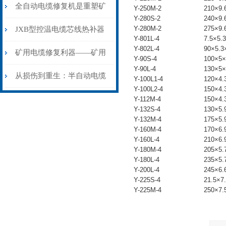
从“盲测”到“精确定点”的三
全自动电缆修复机是重塑矿
Y-250M-2
210×9.
Y-280S-2
240×9.
步作业法
山电力动脉的“智能外科医
Y-280M-2
275×9.
JXB型控温电缆芯线热补器
Y-801L-4
7.5×5.
Y-802L-4
90×5.3
生”
安装与接线：精准修复的工
矿用电缆修复利器——矿用
Y-90S-4
100×5×
Y-90L-4
130×5×
艺基石
电缆热补机智能控温，安全
从损伤到重生：半自动电缆
Y-100L1-4
120×4.
Y-100L2-4
150×4.
无忧
热补机的工作密码
Y-112M-4
150×4.
Y-132S-4
130×5.
Y-132M-4
175×5.
Y-160M-4
170×6.
Y-160L-4
210×6.
Y-180M-4
205×5.
Y-180L-4
235×5.
Y-200L-4
245×6.
Y-225S-4
21.5×7
Y-225M-4
250×7.