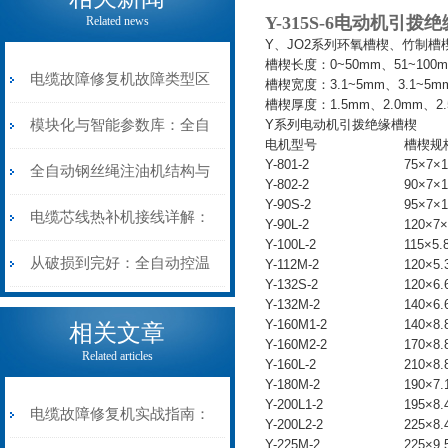
Y-315S-6电动机引拨
Related news
Y、JO2系列环氧槽楔、竹制槽
槽楔长度：0~50mm、51~100m
电缆故障修复机故障类型区
槽楔宽度：3.1~5mm、3.1~5mm
槽楔厚度：1.5mm、2.0mm、2.
分指南：从“绝缘电
模块化与智能参数库：全自
Y系列电动机引拨绝缘槽楔
电机型号
槽楔规
Y-801-2
75×7×1
阻”到“波形特征”的精准诊
动电缆修复机的快速换型逻
全自动钢丝绳注油机结构与
Y-802-2
90×7×1
Y-90S-2
95×7×1
断逻辑
辑
工作原理：揭秘高效润滑的
电缆芯线热补机接线详解：
Y-90L-2
120×7×
Y-100L-2
115×5.
机械密码
从入门到精通
从破损到完好：全自动控温
Y-112M-2
120×5.
Y-132S-2
120×6.
Y-132M-2
140×6.
电缆热补机的核心价值
Y-160M1-2
140×8.
相关文章
Y-160M2-2
170×8.
Related articles
Y-160L-2
210×8.
Y-180M-2
190×7.
Y-200L1-2
195×8.
电缆故障修复机实战指南：
Y-200L2-2
225×8.
Y-225M-2
225×9.