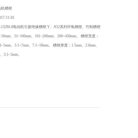
电机槽楔
7-11-01
-132M-8电动机引拨绝缘槽楔 Y、JO2系列环氧槽楔、竹制槽楔
0mm、51~100mm、101~200mm、200~450mm。 槽楔宽度：
.1~5mm、5.1~7mm、7.1~18mm。 槽楔厚度：1.5mm、2.0mm、
m、3.1~5mm。