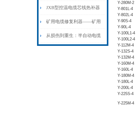
Y-280M-2
步作业法
山电力动脉的“智能外科医
JXB型控温电缆芯线热补器
Y-801L-4
Y-802L-4
生”
Y-90S-4
安装与接线：精准修复的工
矿用电缆修复利器——矿用
Y-90L-4
Y-100L1-4
艺基石
电缆热补机智能控温，安全
从损伤到重生：半自动电缆
Y-100L2-4
Y-112M-4
无忧
热补机的工作密码
Y-132S-4
Y-132M-4
Y-160M-4
Y-160L-4
Y-180M-4
Y-180L-4
Y-200L-4
Y-225S-4
Y-225M-4