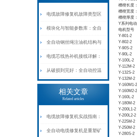
槽楔长度：0
槽楔宽度：3
电缆故障修复机故障类型区
槽楔厚度：1
Y系列电
分指南：从“绝缘电
模块化与智能参数库：全自
电机型号
Y-801-2
阻”到“波形特征”的精准诊
动电缆修复机的快速换型逻
Y-802-2
全自动钢丝绳注油机结构与
Y-90S-2
Y-90L-2
断逻辑
辑
工作原理：揭秘高效润滑的
电缆芯线热补机接线详解：
Y-100L-2
Y-112M-2
机械密码
从入门到精通
从破损到完好：全自动控温
Y-132S-2
Y-132M-2
电缆热补机的核心价值
Y-160M1-
相关文章
Y-160M2-
Y-160L-2
Related articles
Y-180M-2
Y-200L1-2
Y-200L2-2
电缆故障修复机实战指南：
Y-225M-2
Y-250M-2
从“盲测”到“精确定点”的三
全自动电缆修复机是重塑矿
Y-280S-2