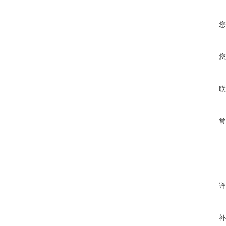
您
您
联
常
详
补