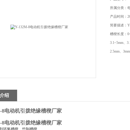
所属分类：
产品时间：201
简要描述：Y
槽楔长度：0~5
3.1~5mm、3
2.5mm、3m
介绍
2M-8电动机引拨绝缘槽楔厂家
2M-8电动机引拨绝缘槽楔厂家
系列环氧槽楔、竹制槽楔