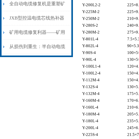
从“盲测”到“精确定点”的三
全自动电缆修复机是重塑矿
Y-200L2-2
225×8
Y-225M-2
225×9
步作业法
山电力动脉的“智能外科医
JXB型控温电缆芯线热补器
Y-250M-2
210×9
Y-280S-2
240×9
生”
安装与接线：精准修复的工
矿用电缆修复利器——矿用
Y-280M-2
275×9
Y-801L-4
7.5×5.
艺基石
Y-802L-4
90×5.3
电缆热补机智能控温，安全
从损伤到重生：半自动电缆
Y-90S-4
100×5
Y-90L-4
130×5
无忧
热补机的工作密码
Y-100L1-4
120×4
Y-100L2-4
150×4
Y-112M-4
150×4
Y-132S-4
130×5
Y-132M-4
175×5
Y-160M-4
170×6
Y-160L-4
210×6
Y-180M-4
205×5
Y-180L-4
235×5
Y-200L-4
245×6
Y-225S-4
21.5×7