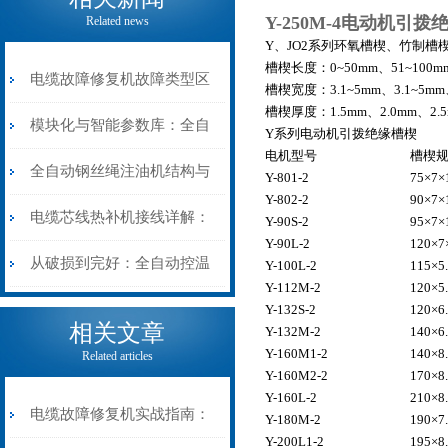
Y-250M-4电动机引
Related news
Y、JO2系列环氧槽楔、竹制槽
槽楔长度：0~50mm、51~100mm
电缆故障修复机故障类型区
槽楔宽度：3.1~5mm、3.1~5mm、
槽楔厚度：1.5mm、2.0mm、2.5
分指南：从“绝缘电
模块化与智能参数库：全自
Y系列电动机引拨绝缘槽楔
电机型号
槽楔
阻”到“波形特征”的精准诊
动电缆修复机的快速换型逻
全自动钢丝绳注油机结构与
Y-801-2
75×7×
Y-802-2
90×7×
断逻辑
辑
工作原理：揭秘高效润滑的
电缆芯线热补机接线详解：
Y-90S-2
95×7×
Y-90L-2
120×7
机械密码
从入门到精通
从破损到完好：全自动控温
Y-100L-2
115×5
Y-112M-2
120×5
电缆热补机的核心价值
Y-132S-2
120×6
相关文章
Y-132M-2
140×6
Y-160M1-2
140×8
Related articles
Y-160M2-2
170×8
Y-160L-2
210×8
电缆故障修复机实战指南：
Y-180M-2
190×7
Y-200L1-2
195×8