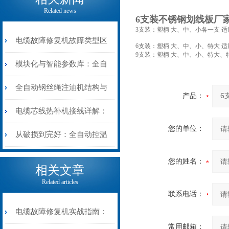
Related news
6支装不锈钢划线板厂
3支装：塑柄 大、中、小各一支 适用1
电缆故障修复机故障类型区
6支装：塑柄 大、中、小、特大 适用1
9支装：塑柄 大、中、小、特大、特长
分指南：从“绝缘电
模块化与智能参数库：全自
阻”到“波形特征”的精准诊
动电缆修复机的快速换型逻
全自动钢丝绳注油机结构与
产品：
断逻辑
辑
工作原理：揭秘高效润滑的
电缆芯线热补机接线详解：
您的单位：
机械密码
从入门到精通
从破损到完好：全自动控温
电缆热补机的核心价值
您的姓名：
相关文章
Related articles
联系电话：
电缆故障修复机实战指南：
常用邮箱：