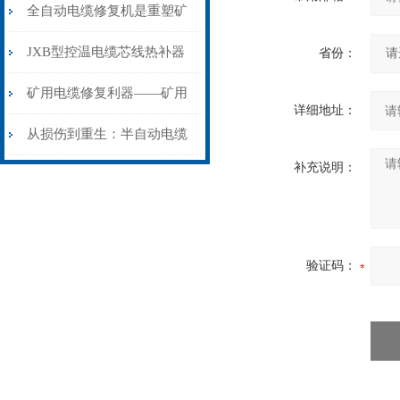
从“盲测”到“精确定点”的三
全自动电缆修复机是重塑矿
步作业法
山电力动脉的“智能外科医
JXB型控温电缆芯线热补器
省份：
生”
安装与接线：精准修复的工
矿用电缆修复利器——矿用
详细地址：
艺基石
电缆热补机智能控温，安全
从损伤到重生：半自动电缆
补充说明：
无忧
热补机的工作密码
验证码：