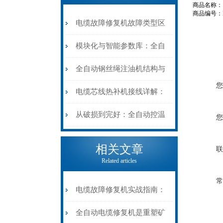
商品名称
商品编号：NY
电缆故障修复机故障类型区
分指南：从“绝缘电
模块化与智能参数库：全自
阻”到“波形特征”的精准诊
动电缆修复机的快速换型逻
全自动钢丝绳注油机结构与
您
断逻辑
辑
工作原理：揭秘高效润滑的
电缆芯线热补机接线详解：
机械密码
从入门到精通
从破损到完好：全自动控温
您
电缆热补机的核心价值
相关文章
联
Related articles
常
电缆故障修复机实战指南：
从“盲测”到“精确定点”的三
全自动电缆修复机是重塑矿