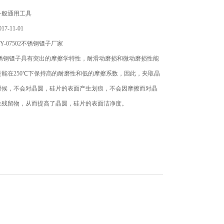
一般通用工具
7-11-01
-07502不锈钢镊子厂家
02不锈钢镊子具有突出的摩擦学特性，耐滑动磨损和微动磨损性能
能在250℃下保持高的耐磨性和低的摩擦系数，因此，夹取晶
时候，不会对晶圆，硅片的表面产生划痕，不会因摩擦而对晶
生残留物，从而提高了晶圆，硅片的表面洁净度。