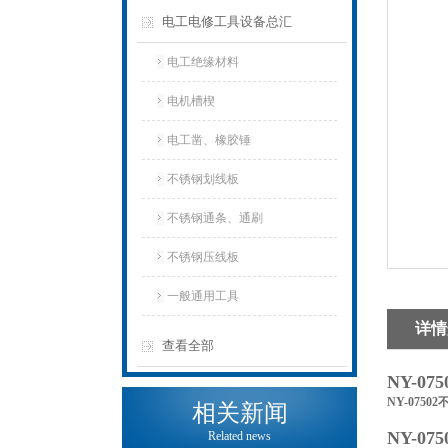
电工电修工具设备总汇
电工绝缘材料
电机槽楔
电工凿、橡胶锤
不锈钢划线板
不锈钢通条、通刷
不锈钢压线板
一般通用工具
详情
查看全部
NY-0
NY-0750
相关新闻
NY-0
Related news