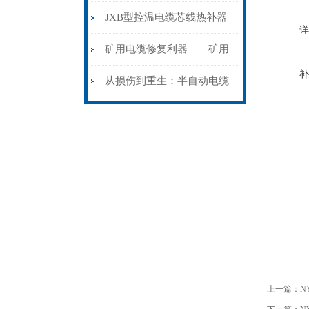
步作业法
山电力动脉的“智能外科医
JXB型控温电缆芯线热补器
详
生”
安装与接线：精准修复的工
矿用电缆修复利器——矿用
补
艺基石
电缆热补机智能控温，安全
从损伤到重生：半自动电缆
无忧
热补机的工作密码
上一篇：
N