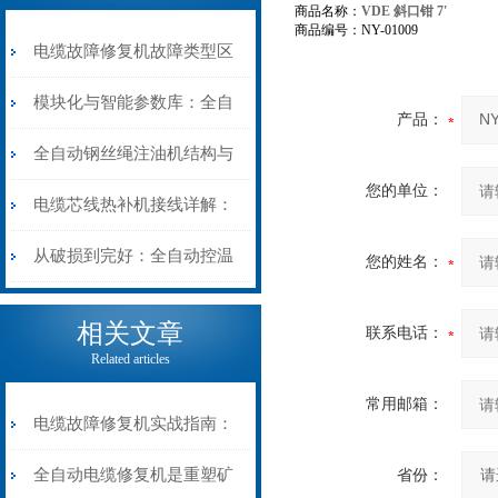
商品名称：
VDE 斜口钳 7'
商品编号：NY-01009
电缆故障修复机故障类型区
分指南：从“绝缘电
模块化与智能参数库：全自
产品：
阻”到“波形特征”的精准诊
动电缆修复机的快速换型逻
全自动钢丝绳注油机结构与
您的单位：
断逻辑
辑
工作原理：揭秘高效润滑的
电缆芯线热补机接线详解：
机械密码
从入门到精通
从破损到完好：全自动控温
您的姓名：
电缆热补机的核心价值
相关文章
联系电话：
Related articles
常用邮箱：
电缆故障修复机实战指南：
从“盲测”到“精确定点”的三
全自动电缆修复机是重塑矿
省份：