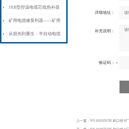
步作业法
山电力动脉的“智能外科医
JXB型控温电缆芯线热补器
详细地址：
生”
安装与接线：精准修复的工
矿用电缆修复利器——矿用
补充说明：
艺基石
电缆热补机智能控温，安全
从损伤到重生：半自动电缆
无忧
热补机的工作密码
验证码：
上一篇：
NY-01010VDE 斜口钳 8