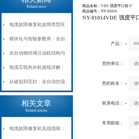
商品名称：
VDE 强度平口钳 6"
Related news
商品编号：NY-01014
NY-01014VDE 强度
电缆故障修复机故障类型区
分指南：从“绝缘电
模块化与智能参数库：全自
产品：
阻”到“波形特征”的精准诊
动电缆修复机的快速换型逻
全自动钢丝绳注油机结构与
您的单位：
断逻辑
辑
工作原理：揭秘高效润滑的
电缆芯线热补机接线详解：
机械密码
从入门到精通
从破损到完好：全自动控温
您的姓名：
电缆热补机的核心价值
相关文章
联系电话：
Related articles
常用邮箱：
电缆故障修复机实战指南：