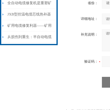
从“盲测”到“精确定点”的三
全自动电缆修复机是重塑矿
省份：
步作业法
山电力动脉的“智能外科医
JXB型控温电缆芯线热补器
详细地址：
生”
安装与接线：精准修复的工
矿用电缆修复利器——矿用
补充说明：
艺基石
电缆热补机智能控温，安全
从损伤到重生：半自动电缆
无忧
热补机的工作密码
验证码：