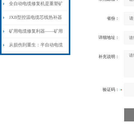
从“盲测”到“精确定点”的三
全自动电缆修复机是重塑矿
步作业法
山电力动脉的“智能外科医
JXB型控温电缆芯线热补器
省份：
生”
安装与接线：精准修复的工
矿用电缆修复利器——矿用
详细地址：
艺基石
电缆热补机智能控温，安全
从损伤到重生：半自动电缆
补充说明：
无忧
热补机的工作密码
验证码：