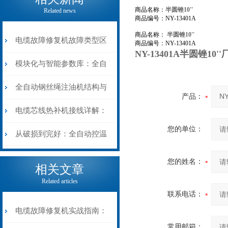
商品名称：
半圆锉10''
Related news
商品编号：NY-13401A
商品名称：
半圆锉10''
电缆故障修复机故障类型区
商品编号：NY-13401A
NY-13401A半圆锉10'
分指南：从“绝缘电
模块化与智能参数库：全自
阻”到“波形特征”的精准诊
动电缆修复机的快速换型逻
全自动钢丝绳注油机结构与
产品：
断逻辑
辑
工作原理：揭秘高效润滑的
电缆芯线热补机接线详解：
您的单位：
机械密码
从入门到精通
从破损到完好：全自动控温
电缆热补机的核心价值
您的姓名：
相关文章
Related articles
联系电话：
电缆故障修复机实战指南：
常用邮箱：