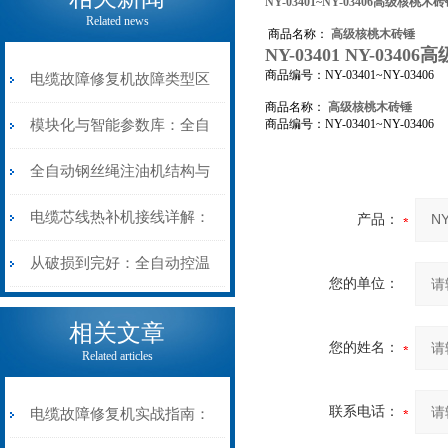
NY-03401~NY-03406高级核桃木
Related news
商品名称：
高级核桃木砖锤
NY-03401 NY-034
商品编号：NY-03401~NY-03406
电缆故障修复机故障类型区
商品名称：
高级核桃木砖锤
分指南：从“绝缘电
模块化与智能参数库：全自
商品编号：NY-03401~NY-03406
阻”到“波形特征”的精准诊
动电缆修复机的快速换型逻
全自动钢丝绳注油机结构与
断逻辑
辑
工作原理：揭秘高效润滑的
电缆芯线热补机接线详解：
产品：
机械密码
从入门到精通
从破损到完好：全自动控温
您的单位：
电缆热补机的核心价值
相关文章
您的姓名：
Related articles
联系电话：
电缆故障修复机实战指南：