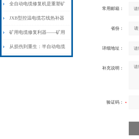
从“盲测”到“精确定点”的三
全自动电缆修复机是重塑矿
常用邮箱：
步作业法
山电力动脉的“智能外科医
JXB型控温电缆芯线热补器
省份：
生”
安装与接线：精准修复的工
矿用电缆修复利器——矿用
艺基石
电缆热补机智能控温，安全
从损伤到重生：半自动电缆
详细地址：
无忧
热补机的工作密码
补充说明：
验证码：