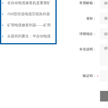
从“盲测”到“精确定点”的三
全自动电缆修复机是重塑矿
常用邮箱：
步作业法
山电力动脉的“智能外科医
JXB型控温电缆芯线热补器
省份：
生”
安装与接线：精准修复的工
矿用电缆修复利器——矿用
详细地址：
艺基石
电缆热补机智能控温，安全
从损伤到重生：半自动电缆
无忧
热补机的工作密码
补充说明：
验证码：