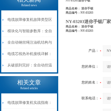
NY-03203迷你手锯
Related news
商品名称：
迷你手锯
商品编号：NY-03203
电缆故障修复机故障类型区
NY-03203迷你手锯厂家
商品名称：
迷你手锯
分指南：从“绝缘电
模块化与智能参数库：全自
商品编号：NY-03203
阻”到“波形特征”的精准诊
动电缆修复机的快速换型逻
全自动钢丝绳注油机结构与
产品：
断逻辑
辑
工作原理：揭秘高效润滑的
电缆芯线热补机接线详解：
机械密码
从入门到精通
从破损到完好：全自动控温
您的单位：
电缆热补机的核心价值
相关文章
您的姓名：
Related articles
联系电话：
电缆故障修复机实战指南：