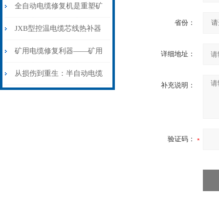
从“盲测”到“精确定点”的三
全自动电缆修复机是重塑矿
省份：
步作业法
山电力动脉的“智能外科医
JXB型控温电缆芯线热补器
生”
安装与接线：精准修复的工
矿用电缆修复利器——矿用
详细地址：
艺基石
电缆热补机智能控温，安全
从损伤到重生：半自动电缆
补充说明：
无忧
热补机的工作密码
验证码：