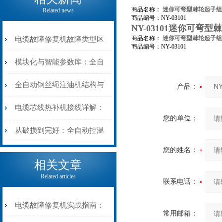
商品名称：
迷你可弯型棘轮起子组
Related news
商品编号：NY-03101
NY-03101迷你可弯
商品名称：
迷你可弯型棘轮起子组
电缆故障修复机故障类型区
商品编号：NY-03101
分指南：从“绝缘电
模块化与智能参数库：全自
阻”到“波形特征”的精准诊
动电缆修复机的快速换型逻
全自动钢丝绳注油机结构与
产品：
断逻辑
辑
工作原理：揭秘高效润滑的
电缆芯线热补机接线详解：
您的单位：
机械密码
从入门到精通
从破损到完好：全自动控温
您的姓名：
电缆热补机的核心价值
相关文章
Related articles
联系电话：
电缆故障修复机实战指南：
常用邮箱：