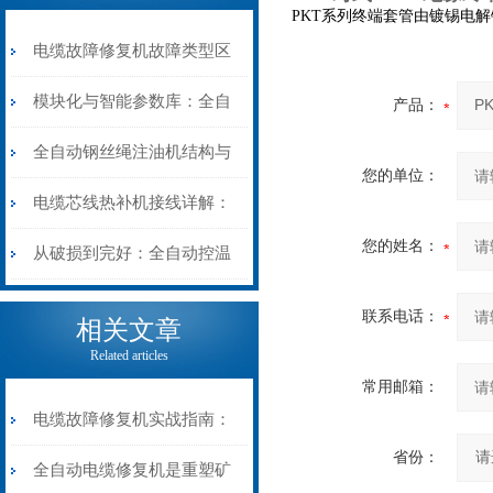
PKT系列终端套管由镀锡电解铜
电缆故障修复机故障类型区
分指南：从“绝缘电
模块化与智能参数库：全自
产品：
阻”到“波形特征”的精准诊
动电缆修复机的快速换型逻
全自动钢丝绳注油机结构与
您的单位：
断逻辑
辑
工作原理：揭秘高效润滑的
电缆芯线热补机接线详解：
您的姓名：
机械密码
从入门到精通
从破损到完好：全自动控温
电缆热补机的核心价值
联系电话：
相关文章
Related articles
常用邮箱：
电缆故障修复机实战指南：
省份：
从“盲测”到“精确定点”的三
全自动电缆修复机是重塑矿