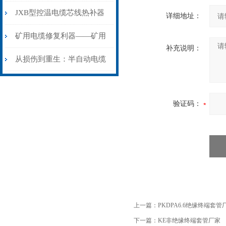
步作业法
山电力动脉的“智能外科医
JXB型控温电缆芯线热补器
详细地址：
生”
安装与接线：精准修复的工
矿用电缆修复利器——矿用
补充说明：
艺基石
电缆热补机智能控温，安全
从损伤到重生：半自动电缆
无忧
热补机的工作密码
验证码：
上一篇：
PKDPA6.6绝缘终端套管
下一篇：
KE非绝缘终端套管厂家