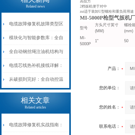
高扭力
Related news
2档扳机便于对中
zui适于装卸U型螺栓和重负荷用途
MI-5000P枪型气扳机
电缆故障修复机故障类型区
方头尺寸英寸
螺栓
型号
(MM)
(mm)
分指南：从“绝缘电
模块化与智能参数库：全自
MI-
1"
50
5000P
阻”到“波形特征”的精准诊
动电缆修复机的快速换型逻
全自动钢丝绳注油机结构与
断逻辑
辑
工作原理：揭秘高效润滑的
电缆芯线热补机接线详解：
产品：
机械密码
从入门到精通
从破损到完好：全自动控温
您的单位：
电缆热补机的核心价值
相关文章
您的姓名：
Related articles
电缆故障修复机实战指南：
联系电话：