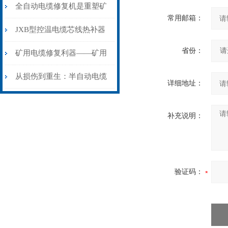
从“盲测”到“精确定点”的三
全自动电缆修复机是重塑矿
常用邮箱：
步作业法
山电力动脉的“智能外科医
JXB型控温电缆芯线热补器
省份：
生”
安装与接线：精准修复的工
矿用电缆修复利器——矿用
艺基石
电缆热补机智能控温，安全
从损伤到重生：半自动电缆
详细地址：
无忧
热补机的工作密码
补充说明：
验证码：