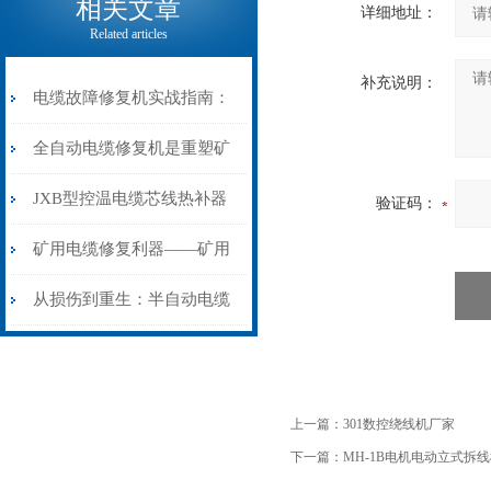
相关文章
详细地址：
Related articles
补充说明：
电缆故障修复机实战指南：
从“盲测”到“精确定点”的三
全自动电缆修复机是重塑矿
步作业法
山电力动脉的“智能外科医
JXB型控温电缆芯线热补器
验证码：
生”
安装与接线：精准修复的工
矿用电缆修复利器——矿用
艺基石
电缆热补机智能控温，安全
从损伤到重生：半自动电缆
无忧
热补机的工作密码
上一篇：
301数控绕线机厂家
下一篇：
MH-1B电机电动立式拆