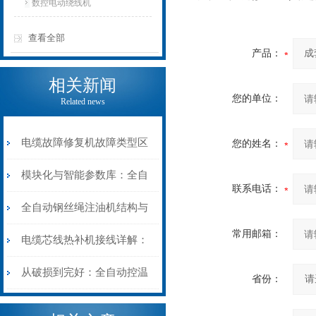
数控电动绕线机
查看全部
产品：
相关新闻
您的单位：
Related news
电缆故障修复机故障类型区
您的姓名：
分指南：从“绝缘电
模块化与智能参数库：全自
联系电话：
阻”到“波形特征”的精准诊
动电缆修复机的快速换型逻
全自动钢丝绳注油机结构与
常用邮箱：
断逻辑
辑
工作原理：揭秘高效润滑的
电缆芯线热补机接线详解：
机械密码
从入门到精通
从破损到完好：全自动控温
省份：
电缆热补机的核心价值