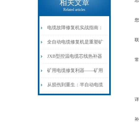
您
相关文章
Related articles
您
电缆故障修复机实战指南：
联
从“盲测”到“精确定点”的三
全自动电缆修复机是重塑矿
步作业法
山电力动脉的“智能外科医
JXB型控温电缆芯线热补器
常
生”
安装与接线：精准修复的工
矿用电缆修复利器——矿用
艺基石
电缆热补机智能控温，安全
从损伤到重生：半自动电缆
无忧
热补机的工作密码
详
补