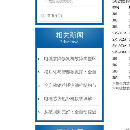
502
数控电动绕线机
型号
301
查看全部
302
303
SM-301A
相关新闻
SM-302A
Related news
SM-303A
SM-200A
电缆故障修复机故障类型区
501
502
分指南：从“绝缘电
503
模块化与智能参数库：全自
505
※恒张力放线
阻”到“波形特征”的精准诊
动电缆修复机的快速换型逻
全自动钢丝绳注油机结构与
※可绕根数
断逻辑
辑
工作原理：揭秘高效润滑的
电缆芯线热补机接线详解：
机械密码
从入门到精通
从破损到完好：全自动控温
电缆热补机的核心价值