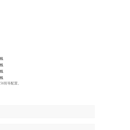
铜线
铜线
铜线
铜线
、56筒等配置。