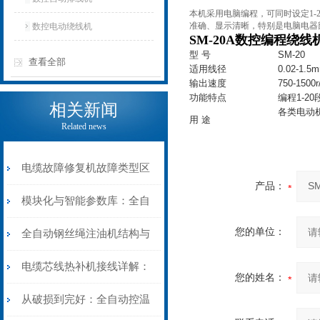
本机采用电脑编程，可同时设定1-
准确、显示清晰，特别是电脑电器
数控电动绕线机
SM-20A数控编程绕线
型 号
SM-20
查看全部
适用线径
0.02-1.5
输出速度
750-1500r
功能特点
编程1-20
相关新闻
各类电动
用 途
Related news
电缆故障修复机故障类型区
产品：
分指南：从“绝缘电
模块化与智能参数库：全自
阻”到“波形特征”的精准诊
您的单位：
动电缆修复机的快速换型逻
全自动钢丝绳注油机结构与
断逻辑
辑
工作原理：揭秘高效润滑的
电缆芯线热补机接线详解：
您的姓名：
机械密码
从入门到精通
从破损到完好：全自动控温