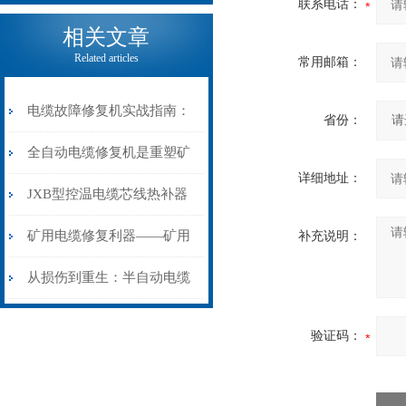
联系电话：
电缆热补机的核心价值
相关文章
Related articles
常用邮箱：
电缆故障修复机实战指南：
省份：
从“盲测”到“精确定点”的三
全自动电缆修复机是重塑矿
详细地址：
步作业法
山电力动脉的“智能外科医
JXB型控温电缆芯线热补器
生”
安装与接线：精准修复的工
矿用电缆修复利器——矿用
补充说明：
艺基石
电缆热补机智能控温，安全
从损伤到重生：半自动电缆
无忧
热补机的工作密码
验证码：