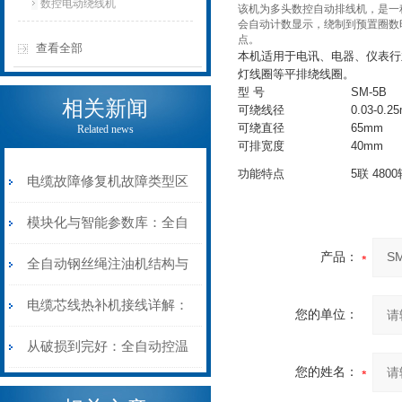
数控电动绕线机
该机为多头数控自动排线机，是一
会自动计数显示，绕制到预置圈数
点。
查看全部
本机适用于电讯、电器、仪表行
灯线圈等平排绕线圈。
型 号
SM-5B
相关新闻
可绕线径
0.03-0.2
可绕直径
65mm
Related news
可排宽度
40mm
功能特点
5联 480
电缆故障修复机故障类型区
分指南：从“绝缘电
模块化与智能参数库：全自
产品：
阻”到“波形特征”的精准诊
动电缆修复机的快速换型逻
全自动钢丝绳注油机结构与
断逻辑
辑
工作原理：揭秘高效润滑的
电缆芯线热补机接线详解：
您的单位：
机械密码
从入门到精通
从破损到完好：全自动控温
您的姓名：
电缆热补机的核心价值