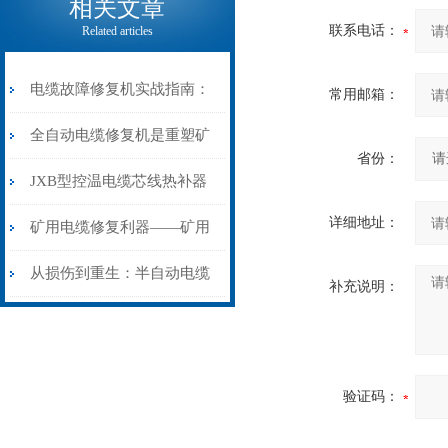
相关文章
联系电话：
Related articles
电缆故障修复机实战指南：
常用邮箱：
从“盲测”到“精确定点”的三
全自动电缆修复机是重塑矿
省份：
步作业法
山电力动脉的“智能外科医
JXB型控温电缆芯线热补器
详细地址：
生”
安装与接线：精准修复的工
矿用电缆修复利器——矿用
艺基石
电缆热补机智能控温，安全
从损伤到重生：半自动电缆
补充说明：
无忧
热补机的工作密码
验证码：