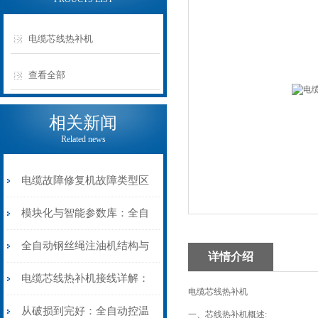
电缆芯线热补机
查看全部
相关新闻
Related news
电缆故障修复机故障类型区
分指南：从“绝缘电
模块化与智能参数库：全自
阻”到“波形特征”的精准诊
动电缆修复机的快速换型逻
全自动钢丝绳注油机结构与
详情介绍
断逻辑
辑
工作原理：揭秘高效润滑的
电缆芯线热补机接线详解：
电缆芯线热补机
机械密码
从入门到精通
从破损到完好：全自动控温
一、芯线热补机概述: