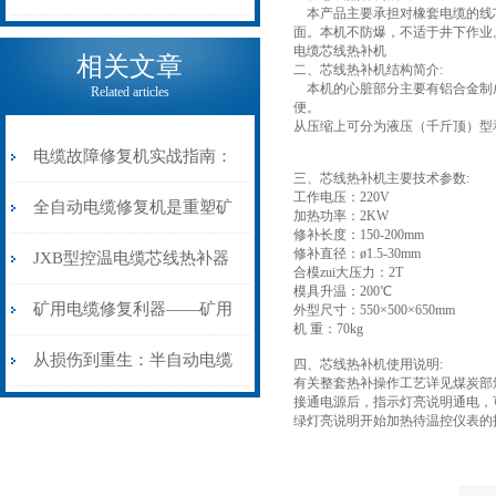
本产品主要承担对橡套电缆的线芯
面。本机不防爆，不适于井下作业
电缆热补机的核心价值
电缆芯线热补机
相关文章
二、芯线热补机结构简介:
本机的心脏部分主要有铝合金制成
Related articles
便。
从压缩上可分为液压（千斤顶）型
电缆故障修复机实战指南：
三、芯线热补机主要技术参数:
工作电压：220V
从“盲测”到“精确定点”的三
全自动电缆修复机是重塑矿
加热功率：2KW
修补长度：150-200mm
修补直径：ø1.5-30mm
步作业法
山电力动脉的“智能外科医
JXB型控温电缆芯线热补器
合模zui大压力：2T
模具升温：200℃
生”
安装与接线：精准修复的工
矿用电缆修复利器——矿用
外型尺寸：550×500×650mm
机 重：70kg
艺基石
电缆热补机智能控温，安全
从损伤到重生：半自动电缆
四、芯线热补机使用说明:
有关整套热补操作工艺详见煤炭部
接通电源后，指示灯亮说明通电，
无忧
热补机的工作密码
绿灯亮说明开始加热待温控仪表的