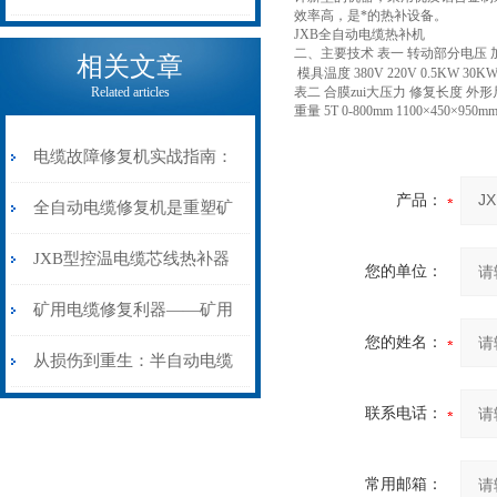
效率高，是*的热补设备。
JXB全自动电缆热补机
电缆热补机的核心价值
二、主要技术 表一 转动部分电压 
相关文章
模具温度 380V 220V 0.5KW 30KW 
Related articles
表二 合膜zui大压力 修复长度 外
重量 5T 0-800mm 1100×450×950m
电缆故障修复机实战指南：
产品：
从“盲测”到“精确定点”的三
全自动电缆修复机是重塑矿
步作业法
山电力动脉的“智能外科医
JXB型控温电缆芯线热补器
您的单位：
生”
安装与接线：精准修复的工
矿用电缆修复利器——矿用
您的姓名：
艺基石
电缆热补机智能控温，安全
从损伤到重生：半自动电缆
无忧
热补机的工作密码
联系电话：
常用邮箱：