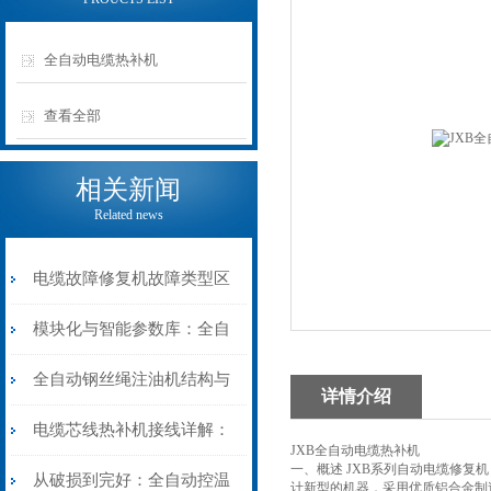
全自动电缆热补机
查看全部
相关新闻
Related news
电缆故障修复机故障类型区
分指南：从“绝缘电
模块化与智能参数库：全自
阻”到“波形特征”的精准诊
动电缆修复机的快速换型逻
全自动钢丝绳注油机结构与
详情介绍
断逻辑
辑
工作原理：揭秘高效润滑的
电缆芯线热补机接线详解：
JXB全自动电缆热补机
一、概述 JXB系列自动电缆修
机械密码
从入门到精通
从破损到完好：全自动控温
计新型的机器，采用优质铝合金制