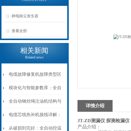
静电除尘发生器
查看全部
相关新闻
Related news
电缆故障修复机故障类型区
分指南：从“绝缘电
模块化与智能参数库：全自
阻”到“波形特征”的精准诊
动电缆修复机的快速换型逻
全自动钢丝绳注油机结构与
详情介绍
断逻辑
辑
工作原理：揭秘高效润滑的
电缆芯线热补机接线详解：
JT-ZD测漏仪 探测检漏仪
产品介绍：
机械密码
从入门到精通
从破损到完好：全自动控温