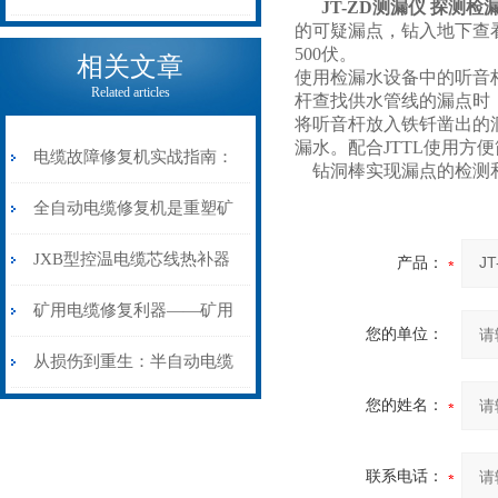
JT-ZD测漏仪 探测检
的可疑漏点，钻入地下查
电缆热补机的核心价值
500伏。
相关文章
使用检漏水设备中的听音
Related articles
杆查找供水管线的漏点时
将听音杆放入铁钎凿出的
漏水。配合JTTL使用方
电缆故障修复机实战指南：
钻洞棒实现漏点的检测和
从“盲测”到“精确定点”的三
全自动电缆修复机是重塑矿
步作业法
山电力动脉的“智能外科医
JXB型控温电缆芯线热补器
产品：
生”
安装与接线：精准修复的工
矿用电缆修复利器——矿用
您的单位：
艺基石
电缆热补机智能控温，安全
从损伤到重生：半自动电缆
您的姓名：
无忧
热补机的工作密码
联系电话：