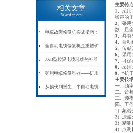
电缆热补机的核心价值
主要特
相关文章
1、
采用
Related articles
噪声的
2、
采用
数，且
电缆故障修复机实战指南：
3、
具有
4、
自动
从“盲测”到“精确定点”的三
全自动电缆修复机是重塑矿
5、
传感
6、
采用
步作业法
山电力动脉的“智能外科医
JXB型控温电缆芯线热补器
7、
可保
8、
采用
生”
安装与接线：精准修复的工
矿用电缆修复利器——矿用
9、
*抗
主要技
一、
频
艺基石
电缆热补机智能控温，安全
从损伤到重生：半自动电缆
二、
音频
三、
频率
无忧
热补机的工作密码
四、
工
1）频谱
2）滤
3）精
4）点测