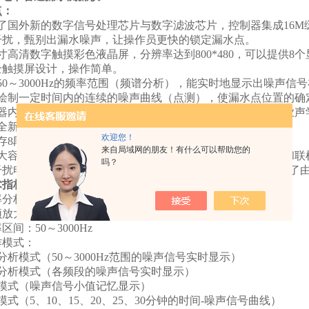
点：
了国外新的数字信号处理芯片与数字滤波芯片，控制器集成16
干扰，甄别出漏水噪声，让操作员更快的锁定漏水点。
寸高清数字触摸彩色液晶屏，分辨率达到800*480，可以提供
全触摸屏设计，操作简单。
50～3000Hz的频率范围（频谱分析），能实时地显示出噪声信
绘制一定时间内的连续的噪声曲线（点测），使漏水点位置的确
器内置前级放大电路，采用橡胶圈密封和缓冲，以及应用专业声
全新噪声检测元件，音质清晰。
欢迎您！
存8段共计8分钟的录音，关机不丢失，随时可分析。
来自局域网的朋友！有什么可以帮助您的
大容量电池，可连续工作达十小时以上，并且可以拆下充电和联
吗？
干扰电路设计，对数字信号与模拟信号进行了有效隔离，消除了
术指标：
率分档：31个中心频率和常用频段
放大增益：100dB内可调
区间：50～3000Hz
作模式：
分析模式（50～3000Hz范围的噪声信号实时显示）
波分析模式（各频段的噪声信号实时显示）
测模式（噪声信号小值记忆显示）
模式（5、10、15、20、25、30分钟的时间-噪声信号曲线）