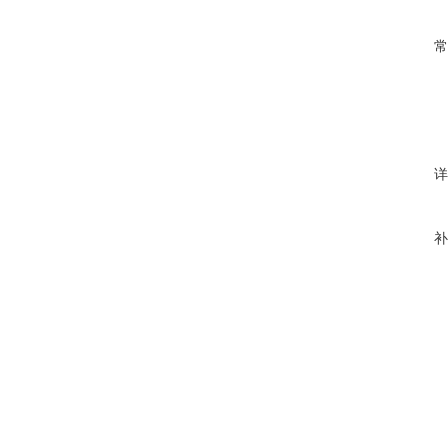
常
详
补