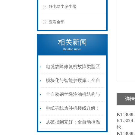
静电除尘发生器
查看全部
相关新闻
Related news
电缆故障修复机故障类型区
分指南：从“绝缘电
模块化与智能参数库：全自
阻”到“波形特征”的精准诊
动电缆修复机的快速换型逻
全自动钢丝绳注油机结构与
详情
断逻辑
辑
工作原理：揭秘高效润滑的
电缆芯线热补机接线详解：
KT-3
KT-3
机械密码
从入门到精通
从破损到完好：全自动控温
松。
KT-3