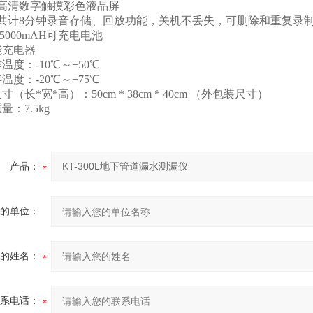
寸高清数字触摸彩色液晶屏
段共计8分钟录音存储、回放功能，关机不丢失，可删除和重复录
V5000mAH可充电电池
能充电器
温度：-10℃～+50℃
温度：-20℃～+75℃
寸（长*宽*高）：50cm * 38cm * 40cm （外包装尺寸）
量：7.5kg
产品：
的单位：
的姓名：
系电话：