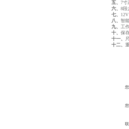
五、
7
六、
8
七、
12
八、
智
九、
工作
十、
保存
十一、
尺
十二、
重
您
您
联