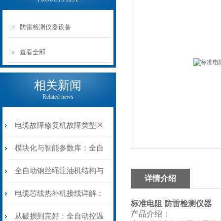
防雷检测仪器设备
查看全部
相关新闻
Related news
电缆故障修复机故障类型区
分指南：从“绝缘电
模块化与智能参数库：全自
阻”到“波形特征”的精准诊
动电缆修复机的快速换型逻
全自动钢丝绳注油机结构与
详情介绍
断逻辑
辑
工作原理：揭秘高效润滑的
电缆芯线热补机接线详解：
标准电阻 防雷检测仪器
产品介绍：
机械密码
从入门到精通
从破损到完好：全自动控温