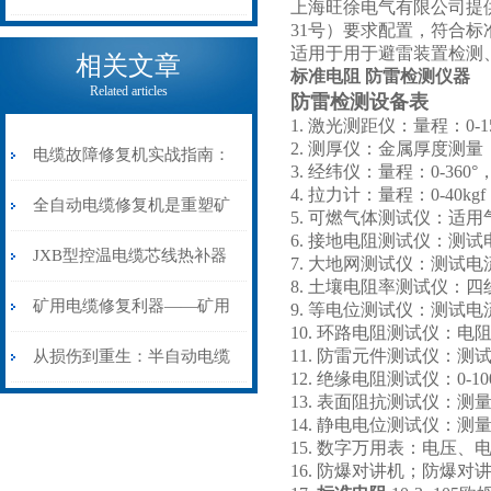
上海旺徐电气有限公司提
31号）要求配置，符合
电缆热补机的核心价值
适用于用于避雷装置检测
相关文章
标准电阻 防雷检测仪器
Related articles
防雷检测设备表
1. 激光测距仪：量程：0-1
2. 测厚仪：金属厚度测
电缆故障修复机实战指南：
3. 经纬仪：量程：0-360
4. 拉力计：量程：0-40kgf
从“盲测”到“精确定点”的三
全自动电缆修复机是重塑矿
5. 可燃气体测试仪：适
6. 接地电阻测试仪：测试
步作业法
山电力动脉的“智能外科医
JXB型控温电缆芯线热补器
7. 大地网测试仪：测试电流
8. 土壤电阻率测试仪：四
生”
安装与接线：精准修复的工
矿用电缆修复利器——矿用
9. 等电位测试仪：测试电
10. 环路电阻测试仪：电阻
艺基石
电缆热补机智能控温，安全
11. 防雷元件测试仪：
从损伤到重生：半自动电缆
12. 绝缘电阻测试仪：0-10
13. 表面阻抗测试仪：测量范
无忧
热补机的工作密码
14. 静电电位测试仪：测量
15. 数字万用表：电压
16. 防爆对讲机；防爆对