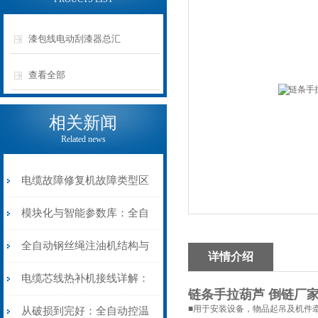
漆包线电动刮漆器总汇
查看全部
相关新闻
Related news
电缆故障修复机故障类型区
分指南：从“绝缘电
模块化与智能参数库：全自
阻”到“波形特征”的精准诊
动电缆修复机的快速换型逻
全自动钢丝绳注油机结构与
详情介绍
断逻辑
辑
工作原理：揭秘高效润滑的
电缆芯线热补机接线详解：
链条手拉葫芦 倒链厂
机械密码
■用于安装设备，物品起吊及机件
从入门到精通
从破损到完好：全自动控温