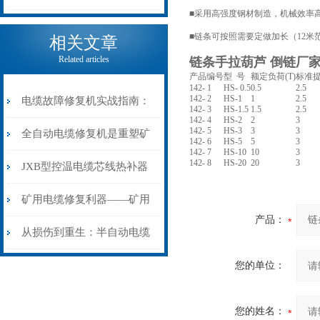
■采用高强度钢材制造，机械效率
电缆热补机的核心价值
■链条可按照需要定做加长（12米
相关文章
Related articles
链条手拉葫芦 倒链厂
产品编号
型 号
额定负荷(T)
标准提
142- 1
HS- 0.5
0.5
2.5
142- 2
HS-1
1
2.5
电缆故障修复机实战指南：
142- 3
HS-1.5
1.5
2.5
142- 4
HS-2
2
3
142- 5
HS-3
3
3
从“盲测”到“精确定点”的三
全自动电缆修复机是重塑矿
142- 6
HS-5
5
3
142- 7
HS-10
10
3
142- 8
HS-20
20
3
步作业法
山电力动脉的“智能外科医
JXB型控温电缆芯线热补器
生”
安装与接线：精准修复的工
矿用电缆修复利器——矿用
产品：
艺基石
电缆热补机智能控温，安全
从损伤到重生：半自动电缆
无忧
热补机的工作密码
您的单位：
您的姓名：