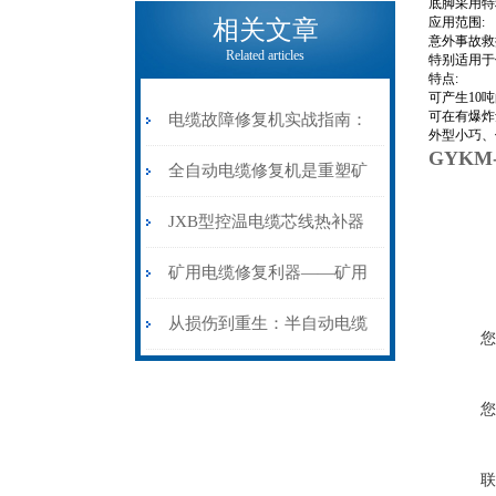
电缆热补机的核心价值
底脚采用特
应用范围:
相关文章
意外事故救
Related articles
特别适用于
特点:
可产生10
可在有爆炸
电缆故障修复机实战指南：
外型小巧、
GYKM-
从“盲测”到“精确定点”的三
全自动电缆修复机是重塑矿
步作业法
山电力动脉的“智能外科医
JXB型控温电缆芯线热补器
生”
安装与接线：精准修复的工
矿用电缆修复利器——矿用
艺基石
电缆热补机智能控温，安全
从损伤到重生：半自动电缆
您
无忧
热补机的工作密码
您
联