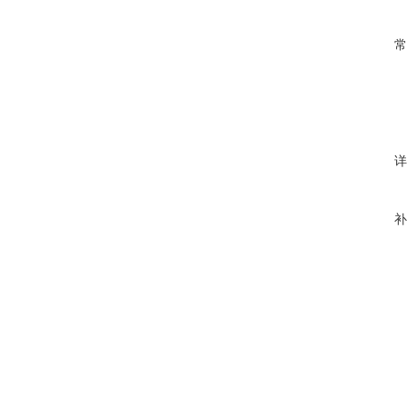
常
详
补