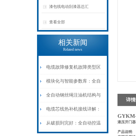
漆包线电动刮漆器总汇
查看全部
相关新闻
Related news
电缆故障修复机故障类型区
分指南：从“绝缘电
模块化与智能参数库：全自
阻”到“波形特征”的精准诊
动电缆修复机的快速换型逻
全自动钢丝绳注油机结构与
详情
断逻辑
辑
工作原理：揭秘高效润滑的
电缆芯线热补机接线详解：
GYKM-
机械密码
液压开门器GY
从入门到精通
从破损到完好：全自动控温
产品说明: