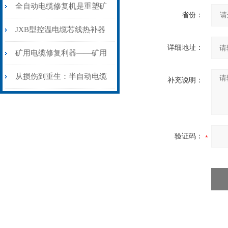
从“盲测”到“精确定点”的三
全自动电缆修复机是重塑矿
省份：
步作业法
山电力动脉的“智能外科医
JXB型控温电缆芯线热补器
详细地址：
生”
安装与接线：精准修复的工
矿用电缆修复利器——矿用
艺基石
电缆热补机智能控温，安全
从损伤到重生：半自动电缆
补充说明：
无忧
热补机的工作密码
验证码：