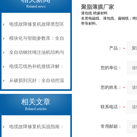
聚脂薄膜厂家
Related news
漆包线 绝缘材料
名类电磁线、漆包线、扁铜线；绝
带等材料。
电缆故障修复机故障类型区
分指南：从“绝缘电
模块化与智能参数库：全自
产品：
阻”到“波形特征”的精准诊
动电缆修复机的快速换型逻
全自动钢丝绳注油机结构与
断逻辑
辑
工作原理：揭秘高效润滑的
电缆芯线热补机接线详解：
您的单位：
机械密码
从入门到精通
从破损到完好：全自动控温
您的姓名：
电缆热补机的核心价值
相关文章
联系电话：
Related articles
电缆故障修复机实战指南：
常用邮箱：