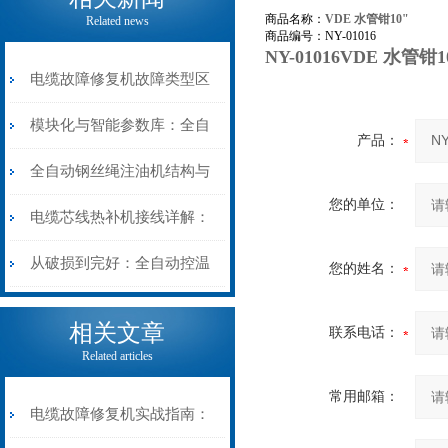
商品名称：
VDE 水管钳10"
Related news
商品编号：NY-01016
NY-01016VDE 水管钳
电缆故障修复机故障类型区
分指南：从“绝缘电
模块化与智能参数库：全自
产品：
阻”到“波形特征”的精准诊
动电缆修复机的快速换型逻
全自动钢丝绳注油机结构与
您的单位：
断逻辑
辑
工作原理：揭秘高效润滑的
电缆芯线热补机接线详解：
机械密码
从入门到精通
从破损到完好：全自动控温
您的姓名：
电缆热补机的核心价值
相关文章
联系电话：
Related articles
常用邮箱：
电缆故障修复机实战指南：