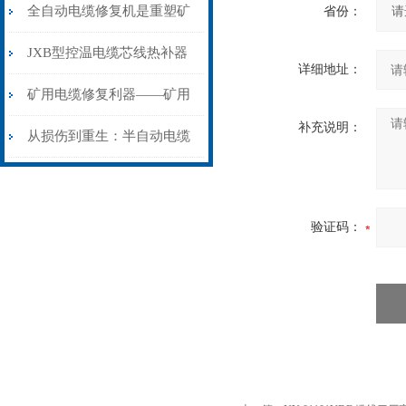
从“盲测”到“精确定点”的三
全自动电缆修复机是重塑矿
省份：
步作业法
山电力动脉的“智能外科医
JXB型控温电缆芯线热补器
详细地址：
生”
安装与接线：精准修复的工
矿用电缆修复利器——矿用
补充说明：
艺基石
电缆热补机智能控温，安全
从损伤到重生：半自动电缆
无忧
热补机的工作密码
验证码：