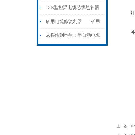
步作业法
山电力动脉的“智能外科医
JXB型控温电缆芯线热补器
详
生”
安装与接线：精准修复的工
矿用电缆修复利器——矿用
补
艺基石
电缆热补机智能控温，安全
从损伤到重生：半自动电缆
无忧
热补机的工作密码
上一篇：
N