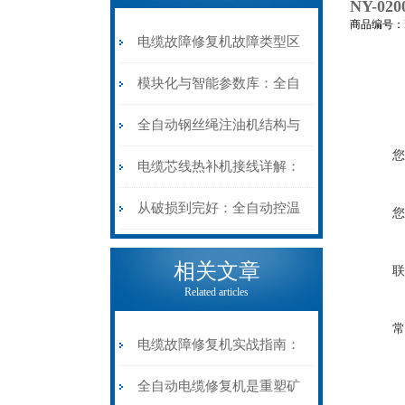
NY-0
商品编号：NY
电缆故障修复机故障类型区
分指南：从“绝缘电
模块化与智能参数库：全自
阻”到“波形特征”的精准诊
动电缆修复机的快速换型逻
全自动钢丝绳注油机结构与
您
断逻辑
辑
工作原理：揭秘高效润滑的
电缆芯线热补机接线详解：
机械密码
从入门到精通
从破损到完好：全自动控温
您
电缆热补机的核心价值
相关文章
联
Related articles
常
电缆故障修复机实战指南：
从“盲测”到“精确定点”的三
全自动电缆修复机是重塑矿