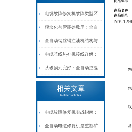
商品编号：NY
商品名称
电缆故障修复机故障类型区
商品编号：NY
NY-1
分指南：从“绝缘电
模块化与智能参数库：全自
阻”到“波形特征”的精准诊
动电缆修复机的快速换型逻
全自动钢丝绳注油机结构与
断逻辑
辑
工作原理：揭秘高效润滑的
电缆芯线热补机接线详解：
机械密码
从入门到精通
从破损到完好：全自动控温
您
电缆热补机的核心价值
相关文章
您
Related articles
联
电缆故障修复机实战指南：
从“盲测”到“精确定点”的三
全自动电缆修复机是重塑矿
常