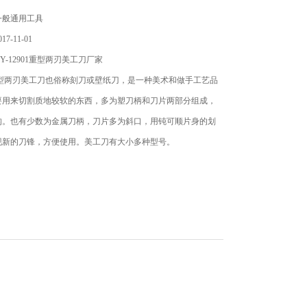
一般通用工具
7-11-01
Y-12901重型两刃美工刀厂家
01重型两刃美工刀也俗称刻刀或壁纸刀，是一种美术和做手工艺品
要用来切割质地较软的东西，多为塑刀柄和刀片两部分组成，
构。也有少数为金属刀柄，刀片多为斜口，用钝可顺片身的划
现新的刀锋，方便使用。美工刀有大小多种型号。