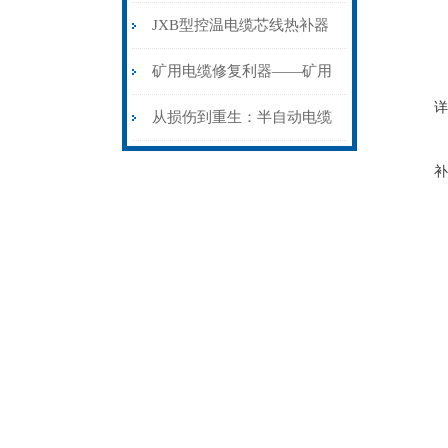
步作业法
山电力动脉的“智能外科医
JXB型控温电缆芯线热补器
生”
安装与接线：精准修复的工
矿用电缆修复利器——矿用
详
艺基石
电缆热补机智能控温，安全
从损伤到重生：半自动电缆
无忧
热补机的工作密码
补