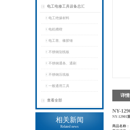
电工电修工具设备总汇
电工绝缘材料
电机槽楔
电工凿、橡胶锤
不锈钢划线板
不锈钢通条、通刷
不锈钢压线板
一般通用工具
详情
查看全部
NY-1
NY-129
相关新闻
商品名称
Related news